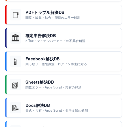
📑
PDFトラブル解決DB
閲覧・編集・結合・印刷のエラー解消
🏛️
確定申告解決DB
e-Tax・マイナンバーカードの不具合解消
📱
Facebook解決DB
乗っ取り・権限譲渡・ログイン障害に対応
📗
Sheets解決DB
関数エラー・Apps Script・共有の解消
📝
Docs解決DB
書式・共有・Apps Script・参考文献の解消