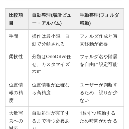
比較項
自動整理(場所ビュ
手動整理(フォルダ
目
ー・アルバム)
移動)
手間
操作は最小限、自
フォルダ作成と写
動で分類される
真移動が必要
柔軟性
分類はOneDrive任
フォルダ名や階層
せ、カスタマイズ
を自由に設定可能
不可
位置情
位置情報が正確な
ユーザーが判断す
報の精
ら高精度
るため、誤りが少
度
ない
大量写
自動処理が完了す
1枚ずつ移動する
真への
るまで待つ必要あ
ため時間がかかる
対応
り