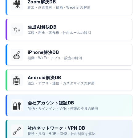
🎥
Zoom解決DB
参加・画面共有・録画・Webinarの解消
✨
生成AI解決DB
基礎・料金・著作権・社内ルールの解消
🍎
iPhone解決DB
起動・Wi-Fi・アプリ・設定の解消
🤖
Android解決DB
設定・アプリ・通信・カスタマイズの解消
🔐
会社アカウント認証DB
MFA・サインイン・VPN・権限の不具合解消
🔗
社内ネットワーク・VPN DB
接続・共有・RDP・DNS・社内制限を解決