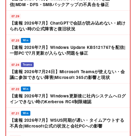
信|MDM・DFS・SMBバックアップの不具合を修正
07.29
【速報 2026年7月】ChatGPTで会話が読み込めない・続け
られない時の公式障害と復旧状況
07.25
Win
【速報 2026年7月】Windows Update KB5121767を配信|
一部PCで7月更新が入らない問題を修正
07.24
Teams
【速報 2026年7月24日】Microsoft Teamsが使えない・会
議に参加できない障害|Microsoft 365の影響と現状
07.22
Win
【速報 2026年7月】Windows更新後に社内システムへログ
インできない時のKerberos RC4制限確認
07.21
Win
【速報 2026年7月】WSUS同期が遅い・タイムアウトする
不具合|Microsoft公式の状況と会社PCへの影響