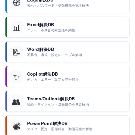
🧭
表示・パスワード・拡張機能を完全解決
📊
Excel解決DB
エラー・不具合の対処法を網羅
📝
Word解決DB
不具合・書式・設定のトラブル解消
✨
Copilot解決DB
使い方・エラー・設定を完全解決
👥
Teams/Outlook解決DB
接続・サインイン・送受信の不具合解消
📽️
PowerPoint解決DB
マスター固定・図形結合・動画再生の解消