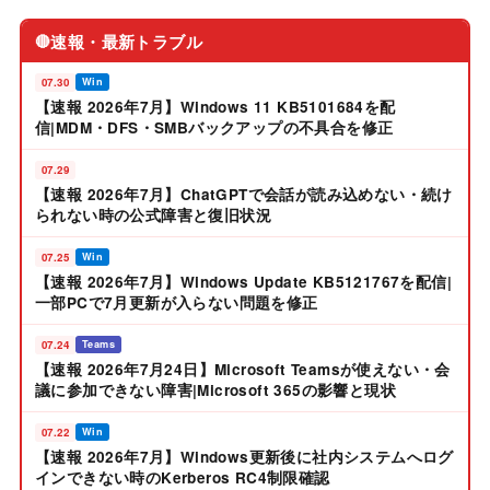
速報・最新トラブル
🔴
07.30
Win
【速報 2026年7月】Windows 11 KB5101684を配
信|MDM・DFS・SMBバックアップの不具合を修正
07.29
【速報 2026年7月】ChatGPTで会話が読み込めない・続け
られない時の公式障害と復旧状況
07.25
Win
【速報 2026年7月】Windows Update KB5121767を配信|
一部PCで7月更新が入らない問題を修正
07.24
Teams
【速報 2026年7月24日】Microsoft Teamsが使えない・会
議に参加できない障害|Microsoft 365の影響と現状
07.22
Win
【速報 2026年7月】Windows更新後に社内システムへログ
インできない時のKerberos RC4制限確認