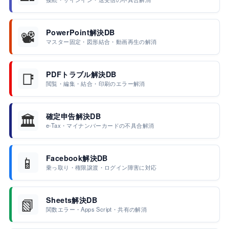
📽️
PowerPoint解決DB
マスター固定・図形結合・動画再生の解消
📑
PDFトラブル解決DB
閲覧・編集・結合・印刷のエラー解消
🏛️
確定申告解決DB
e-Tax・マイナンバーカードの不具合解消
📱
Facebook解決DB
乗っ取り・権限譲渡・ログイン障害に対応
📗
Sheets解決DB
関数エラー・Apps Script・共有の解消