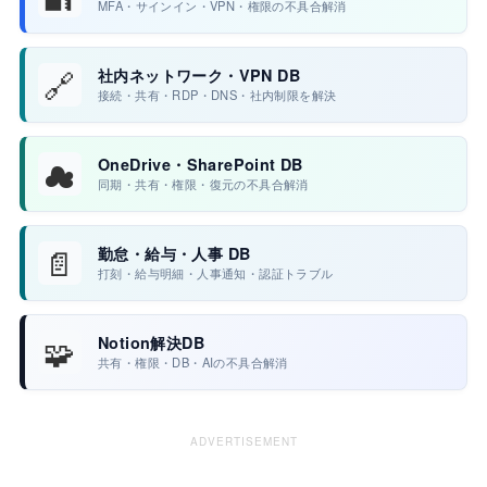
MFA・サインイン・VPN・権限の不具合解消
🔗
社内ネットワーク・VPN DB
接続・共有・RDP・DNS・社内制限を解決
☁
OneDrive・SharePoint DB
同期・共有・権限・復元の不具合解消
📄
勤怠・給与・人事 DB
打刻・給与明細・人事通知・認証トラブル
🧩
Notion解決DB
共有・権限・DB・AIの不具合解消
ADVERTISEMENT