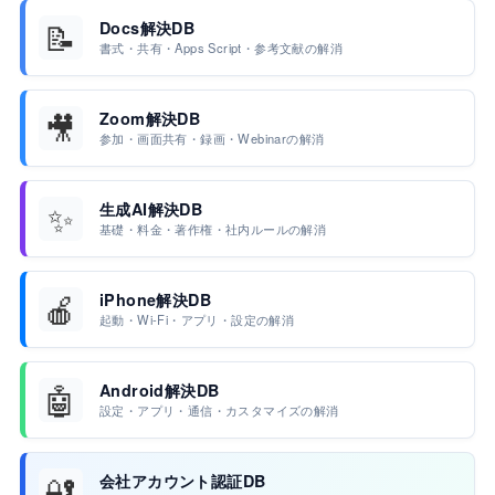
📝
Docs解決DB
書式・共有・Apps Script・参考文献の解消
🎥
Zoom解決DB
参加・画面共有・録画・Webinarの解消
✨
生成AI解決DB
基礎・料金・著作権・社内ルールの解消
🍎
iPhone解決DB
起動・Wi-Fi・アプリ・設定の解消
🤖
Android解決DB
設定・アプリ・通信・カスタマイズの解消
🔐
会社アカウント認証DB