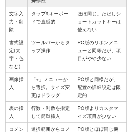
操作性
文字入
タップ&キーボー
ほぼ同じ。ただしシ
力・削
ドで直感的
ョートカットキーは
除
使えない
書式設
ツールバーからタ
PC版のリボンメニ
定(太
ップ操作
ューと同等だが、項
字・色
目がやや少ない
など)
画像挿
「+」メニューか
PC版と同様だが、
入
ら選択。サイズ変
配置の詳細設定は限
更はドラッグ
定的
表の挿
行数・列数を指定
PC版よりカスタマ
入
して簡単挿入
イズ項目が少ない
コメン
選択範囲からコメ
PC版とほぼ同じ機