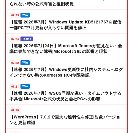
られない時の公式障害と復旧状況
07.25
Win
【速報 2026年7月】Windows Update KB5121767を配信|
一部PCで7月更新が入らない問題を修正
07.24
Teams
【速報 2026年7月24日】Microsoft Teamsが使えない・会
議に参加できない障害|Microsoft 365の影響と現状
07.22
Win
【速報 2026年7月】Windows更新後に社内システムへログ
インできない時のKerberos RC4制限確認
07.21
Win
【速報 2026年7月】WSUS同期が遅い・タイムアウトする
不具合|Microsoft公式の状況と会社PCへの影響
07.19
【WordPress】7.0.2で重大な脆弱性を修正|対象バージョ
ンと更新確認