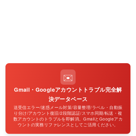
✉️
Gmail・Googleアカウントトラブル完全解
決データベース
送受信エラー/迷惑メール対策/容量整理/ラベル・自動振
り分け/アカウント復旧/2段階認証/スマホ同期/転送・複
数アカウントのトラブルを即解消。GmailとGoogleアカ
ウントの実務リファレンスとしてご活用ください。