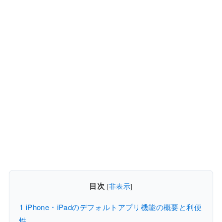
目次
[
非表示
]
1
iPhone・iPadのデフォルトアプリ機能の概要と利便
性