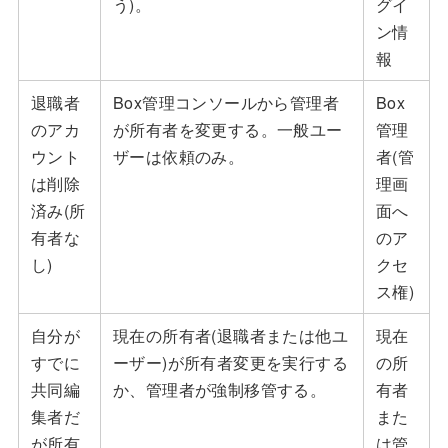
う)。
グイ
ン情
報
退職者
Box管理コンソールから管理者
Box
のアカ
が所有者を変更する。一般ユー
管理
ウント
ザーは依頼のみ。
者(管
は削除
理画
済み(所
面へ
有者な
のア
し)
クセ
ス権)
自分が
現在の所有者(退職者または他ユ
現在
すでに
ーザー)が所有者変更を実行する
の所
共同編
か、管理者が強制移管する。
有者
集者だ
また
が所有
は管