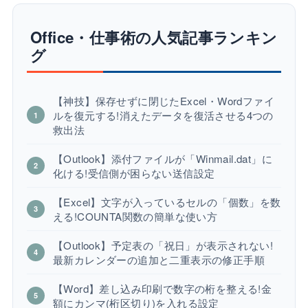
Office・仕事術の人気記事ランキン
グ
【神技】保存せずに閉じたExcel・Wordファイ
ルを復元する!消えたデータを復活させる4つの
救出法
【Outlook】添付ファイルが「Winmail.dat」に
化ける!受信側が困らない送信設定
【Excel】文字が入っているセルの「個数」を数
える!COUNTA関数の簡単な使い方
【Outlook】予定表の「祝日」が表示されない!
最新カレンダーの追加と二重表示の修正手順
【Word】差し込み印刷で数字の桁を整える!金
額にカンマ(桁区切り)を入れる設定