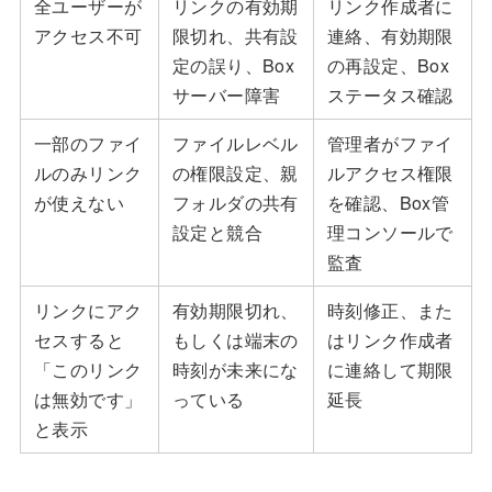
全ユーザーが
リンクの有効期
リンク作成者に
アクセス不可
限切れ、共有設
連絡、有効期限
定の誤り、Box
の再設定、Box
サーバー障害
ステータス確認
一部のファイ
ファイルレベル
管理者がファイ
ルのみリンク
の権限設定、親
ルアクセス権限
が使えない
フォルダの共有
を確認、Box管
設定と競合
理コンソールで
監査
リンクにアク
有効期限切れ、
時刻修正、また
セスすると
もしくは端末の
はリンク作成者
「このリンク
時刻が未来にな
に連絡して期限
は無効です」
っている
延長
と表示