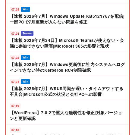
07.25
Win
【速報 2026年7月】Windows Update KB5121767を配信|
一部PCで7月更新が入らない問題を修正
07.24
Teams
【速報 2026年7月24日】Microsoft Teamsが使えない・会
議に参加できない障害|Microsoft 365の影響と現状
07.22
Win
【速報 2026年7月】Windows更新後に社内システムへログ
インできない時のKerberos RC4制限確認
07.21
Win
【速報 2026年7月】WSUS同期が遅い・タイムアウトする
不具合|Microsoft公式の状況と会社PCへの影響
07.19
【WordPress】7.0.2で重大な脆弱性を修正|対象バージョ
ンと更新確認
07.18