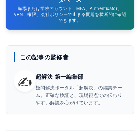
職場または学校アカウント、MFA、Authenticator、
VPN、権限、会社ポリシーで止まる問題を横断的に確認
できます。
この記事の監修者
✍️
超解決 第一編集部
疑問解決ポータル「超解決」の編集チー
ム。正確な検証と、現場視点での伝わり
やすい解説を心がけています。