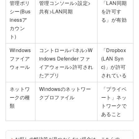
管理ポリ
管理コンソール>設定>
「LAN同期
シー(Bus
共有>LAN同期
を許可す
inessア
る」が有効
カウン
ト)
Windows
コントロールパネル>W
「Dropbox
ファイア
indows Defender ファ
(LAN Syn
ウォール
イアウォール>許可され
c)」が許可
たアプリ
されている
ネットワ
Windowsのネットワー
「プライベ
ークの種
クプロファイル
ート」ネッ
類
トワークで
あること
※
お探しの解決策が見つからない場合は、こちらの