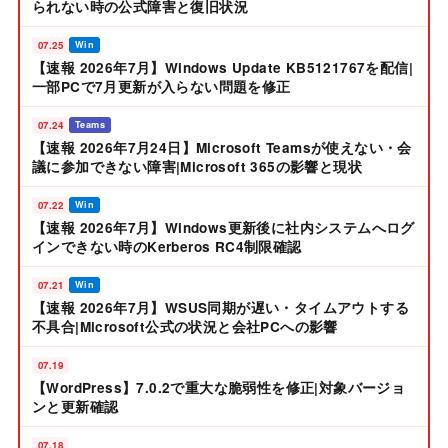
られない時の公式障害と復旧状況
07.25
Win
【速報 2026年7月】Windows Update KB5121767を配信|
一部PCで7月更新が入らない問題を修正
07.24
Teams
【速報 2026年7月24日】Microsoft Teamsが使えない・会
議に参加できない障害|Microsoft 365の影響と現状
07.22
Win
【速報 2026年7月】Windows更新後に社内システムへログ
インできない時のKerberos RC4制限確認
07.21
Win
【速報 2026年7月】WSUS同期が遅い・タイムアウトする
不具合|Microsoft公式の状況と会社PCへの影響
07.19
【WordPress】7.0.2で重大な脆弱性を修正|対象バージョ
ンと更新確認
07.18