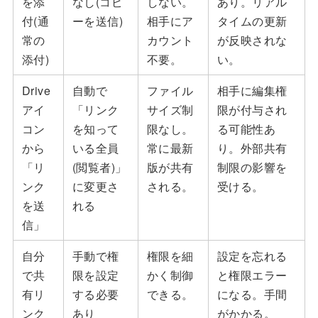
を添
なし(コピ
しない。
あり。リアル
付(通
ーを送信)
相手にア
タイムの更新
常の
カウント
が反映されな
添付)
不要。
い。
Drive
自動で
ファイル
相手に編集権
アイ
「リンク
サイズ制
限が付与され
コン
を知って
限なし。
る可能性あ
から
いる全員
常に最新
り。外部共有
「リ
(閲覧者)」
版が共有
制限の影響を
ンク
に変更さ
される。
受ける。
を送
れる
信」
自分
手動で権
権限を細
設定を忘れる
で共
限を設定
かく制御
と権限エラー
有リ
する必要
できる。
になる。手間
ンク
あり
がかかる。