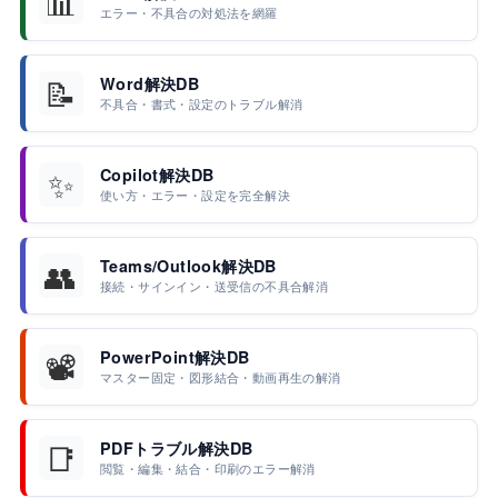
📊
エラー・不具合の対処法を網羅
📝
Word解決DB
不具合・書式・設定のトラブル解消
✨
Copilot解決DB
使い方・エラー・設定を完全解決
👥
Teams/Outlook解決DB
接続・サインイン・送受信の不具合解消
📽️
PowerPoint解決DB
マスター固定・図形結合・動画再生の解消
📑
PDFトラブル解決DB
閲覧・編集・結合・印刷のエラー解消