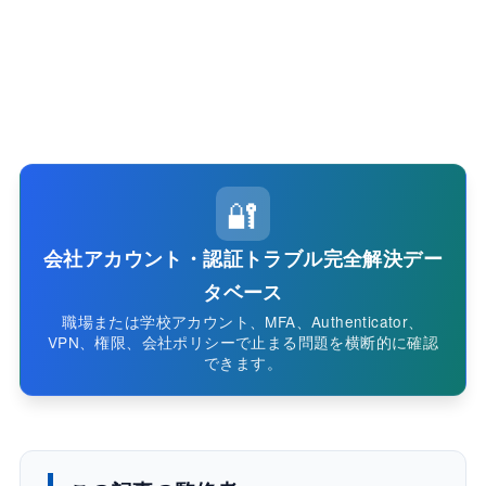
🔐
会社アカウント・認証トラブル完全解決デー
タベース
職場または学校アカウント、MFA、Authenticator、
VPN、権限、会社ポリシーで止まる問題を横断的に確認
できます。