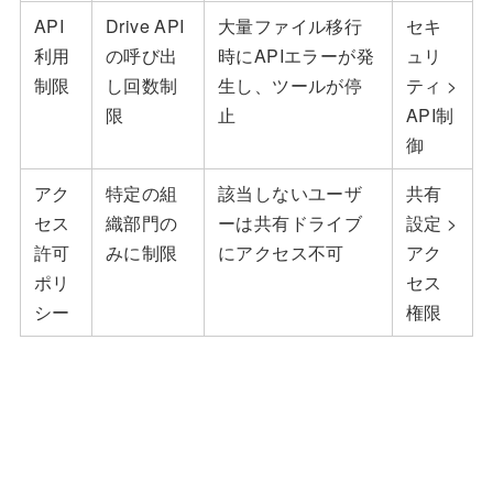
API
Drive API
大量ファイル移行
セキ
利用
の呼び出
時にAPIエラーが発
ュリ
制限
し回数制
生し、ツールが停
ティ >
限
止
API制
御
アク
特定の組
該当しないユーザ
共有
セス
織部門の
ーは共有ドライブ
設定 >
許可
みに制限
にアクセス不可
アク
ポリ
セス
シー
権限