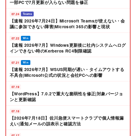
一部PCで7月更新が入らない問題を修正
07.24
Teams
【速報 2026年7月24日】Microsoft Teamsが使えない・会
議に参加できない障害|Microsoft 365の影響と現状
07.22
Win
【速報 2026年7月】Windows更新後に社内システムへログ
インできない時のKerberos RC4制限確認
07.21
Win
【速報 2026年7月】WSUS同期が遅い・タイムアウトする
不具合|Microsoft公式の状況と会社PCへの影響
07.19
【WordPress】7.0.2で重大な脆弱性を修正|対象バージョ
ンと更新確認
07.18
【2026年7月18日】佐川急便スマートクラブで個人情報漏
えい|通知メールの誤表示と確認方法
07.17