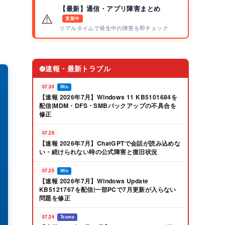
【最新】通信・アプリ障害まとめ
⚠️
更新中
リアルタイムで発生中の障害を即チェック
速報・最新トラブル
🔴
07.30
Win
【速報 2026年7月】Windows 11 KB5101684を
配信|MDM・DFS・SMBバックアップの不具合を
修正
07.29
【速報 2026年7月】ChatGPTで会話が読み込めな
い・続けられない時の公式障害と復旧状況
07.25
Win
【速報 2026年7月】Windows Update
KB5121767を配信|一部PCで7月更新が入らない
問題を修正
07.24
Teams