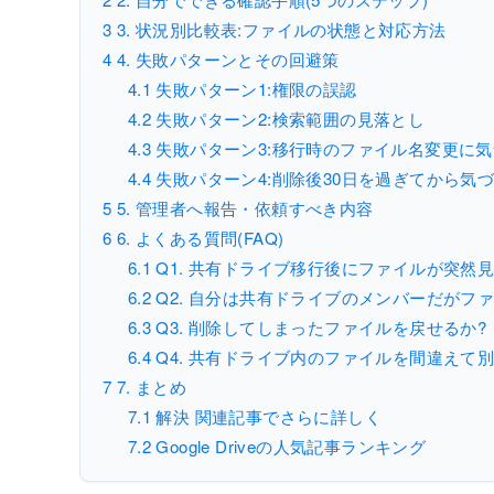
3
3. 状況別比較表:ファイルの状態と対応方法
4
4. 失敗パターンとその回避策
4.1
失敗パターン1:権限の誤認
4.2
失敗パターン2:検索範囲の見落とし
4.3
失敗パターン3:移行時のファイル名変更に
4.4
失敗パターン4:削除後30日を過ぎてから気
5
5. 管理者へ報告・依頼すべき内容
6
6. よくある質問(FAQ)
6.1
Q1. 共有ドライブ移行後にファイルが突然
6.2
Q2. 自分は共有ドライブのメンバーだがフ
6.3
Q3. 削除してしまったファイルを戻せるか?
6.4
Q4. 共有ドライブ内のファイルを間違えて
7
7. まとめ
7.1
解決 関連記事でさらに詳しく
7.2
Google Driveの人気記事ランキング