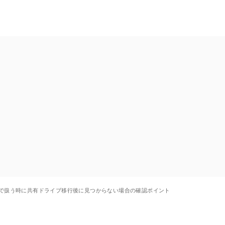
Driveで扱う時に共有ドライブ移行後に見つからない場合の確認ポイント