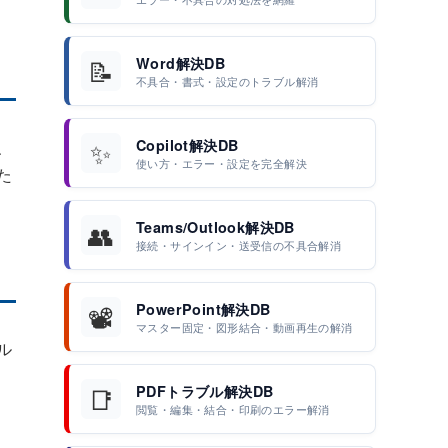
📝
Word解決DB
不具合・書式・設定のトラブル解消
✨
、
Copilot解決DB
使い方・エラー・設定を完全解決
た
👥
Teams/Outlook解決DB
接続・サインイン・送受信の不具合解消
📽️
PowerPoint解決DB
マスター固定・図形結合・動画再生の解消
ル
📑
PDFトラブル解決DB
閲覧・編集・結合・印刷のエラー解消