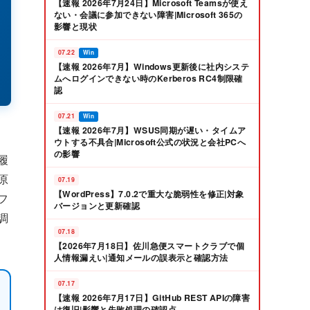
【速報 2026年7月24日】Microsoft Teamsが使え
ない・会議に参加できない障害|Microsoft 365の
影響と現状
07.22
Win
【速報 2026年7月】Windows更新後に社内システ
ムへログインできない時のKerberos RC4制限確
認
07.21
Win
【速報 2026年7月】WSUS同期が遅い・タイムア
ウトする不具合|Microsoft公式の状況と会社PCへ
の影響
履
原
07.19
【WordPress】7.0.2で重大な脆弱性を修正|対象
フ
バージョンと更新確認
調
07.18
【2026年7月18日】佐川急便スマートクラブで個
人情報漏えい|通知メールの誤表示と確認方法
07.17
【速報 2026年7月17日】GitHub REST APIの障害
は復旧|影響と失敗処理の確認点