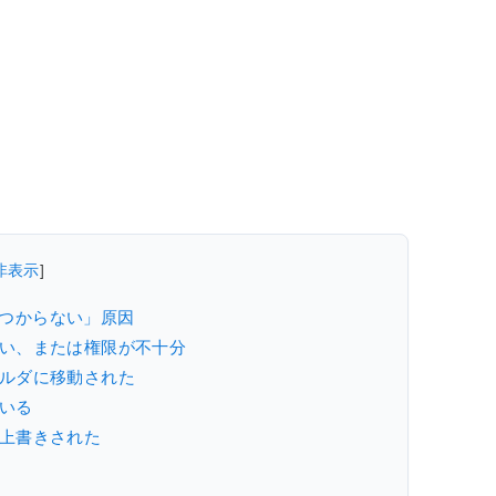
非表示
]
見つからない」原因
ない、または権限が不十分
ォルダに移動された
いる
は上書きされた