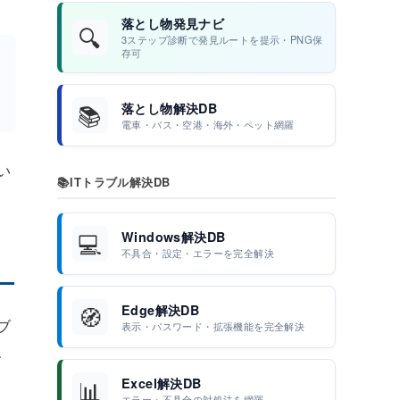
落とし物発見ナビ
🔍
3ステップ診断で発見ルートを提示・PNG保
存可
📚
落とし物解決DB
電車・バス・空港・海外・ペット網羅
い
📚
ITトラブル解決DB
💻
Windows解決DB
不具合・設定・エラーを完全解決
🧭
Edge解決DB
ブ
表示・パスワード・拡張機能を完全解決
、
📊
Excel解決DB
エラー・不具合の対処法を網羅