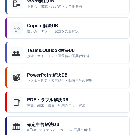
📝
Word解決DB
不具合・書式・設定のトラブル解消
✨
Copilot解決DB
使い方・エラー・設定を完全解決
👥
Teams/Outlook解決DB
接続・サインイン・送受信の不具合解消
📽️
PowerPoint解決DB
マスター固定・図形結合・動画再生の解消
📑
PDFトラブル解決DB
閲覧・編集・結合・印刷のエラー解消
🏛️
確定申告解決DB
e-Tax・マイナンバーカードの不具合解消