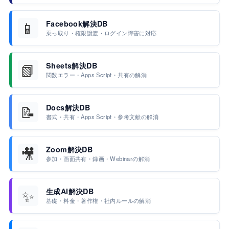
📱
Facebook解決DB
乗っ取り・権限譲渡・ログイン障害に対応
📗
Sheets解決DB
関数エラー・Apps Script・共有の解消
📝
Docs解決DB
書式・共有・Apps Script・参考文献の解消
🎥
Zoom解決DB
参加・画面共有・録画・Webinarの解消
✨
生成AI解決DB
基礎・料金・著作権・社内ルールの解消