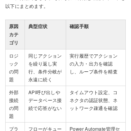
以下にまとめます。
原因
典型症状
確認手順
カテ
ゴリ
ロジ
同じアクション
実行履歴でアクション
ック
を繰り返し実
の入力・出力を確認
の問
行、条件分岐が
し、ループ条件を精査
題
永遠に続く
外部
API呼び出しや
タイムアウト設定、コ
接続
データベース接
ネクタの認証状態、ネ
の問
続で応答がない
ットワーク疎通を確認
題
プラ
フローがキュー
Power Automate管理セ