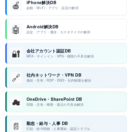
🍎
iPhone解決DB
起動・Wi-Fi・アプリ・設定の解消
🤖
Android解決DB
設定・アプリ・通信・カスタマイズの解消
🔐
会社アカウント認証DB
MFA・サインイン・VPN・権限の不具合解消
🔗
社内ネットワーク・VPN DB
接続・共有・RDP・DNS・社内制限を解決
☁
OneDrive・SharePoint DB
同期・共有・権限・復元の不具合解消
📄
勤怠・給与・人事 DB
打刻・給与明細・人事通知・認証トラブル