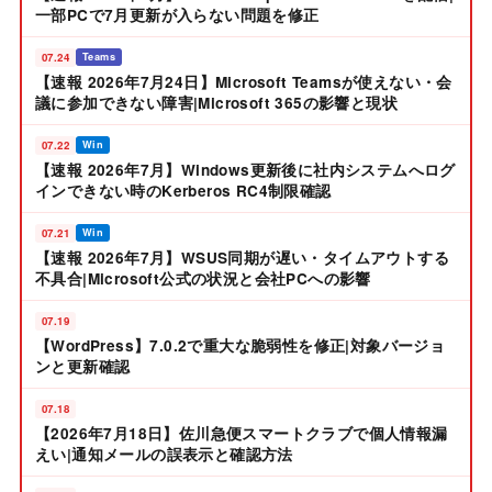
一部PCで7月更新が入らない問題を修正
07.24
Teams
【速報 2026年7月24日】Microsoft Teamsが使えない・会
議に参加できない障害|Microsoft 365の影響と現状
07.22
Win
【速報 2026年7月】Windows更新後に社内システムへログ
インできない時のKerberos RC4制限確認
07.21
Win
【速報 2026年7月】WSUS同期が遅い・タイムアウトする
不具合|Microsoft公式の状況と会社PCへの影響
07.19
【WordPress】7.0.2で重大な脆弱性を修正|対象バージョ
ンと更新確認
07.18
【2026年7月18日】佐川急便スマートクラブで個人情報漏
えい|通知メールの誤表示と確認方法