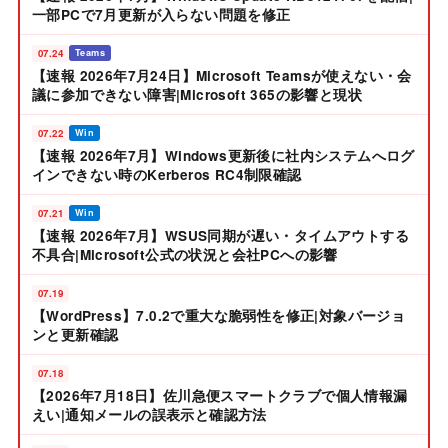
一部PCで7月更新が入らない問題を修正
07.24
Teams
【速報 2026年7月24日】Microsoft Teamsが使えない・会
議に参加できない障害|Microsoft 365の影響と現状
07.22
Win
【速報 2026年7月】Windows更新後に社内システムへログ
インできない時のKerberos RC4制限確認
07.21
Win
【速報 2026年7月】WSUS同期が遅い・タイムアウトする
不具合|Microsoft公式の状況と会社PCへの影響
07.19
【WordPress】7.0.2で重大な脆弱性を修正|対象バージョ
ンと更新確認
07.18
【2026年7月18日】佐川急便スマートクラブで個人情報漏
えい|通知メールの誤表示と確認方法