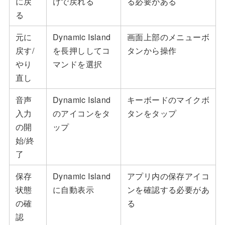
に戻
けで戻れる
る必要がある
る
元に
Dynamic Island
画面上部のメニューボ
戻す/
を長押ししてコ
タンから操作
やり
マンドを選択
直し
音声
Dynamic Island
キーボードのマイクボ
入力
のアイコンをタ
タンをタップ
の開
ップ
始/終
了
保存
Dynamic Island
アプリ内の保存アイコ
状態
に自動表示
ンを確認する必要があ
の確
る
認