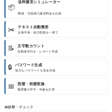
送料最安シミュレーター
📦
郵便・宅急便の最安料金を比較
テキスト自動整形
✂️
全角半角・改行削除を一発で
文字数カウント
📝
自動保存付き・レポート作成
パスワード生成
🔒
強力なパスワードを安全作成
西暦・和暦変換
📅
履歴書の年号・年齢を計算
🧩
診断・チェック