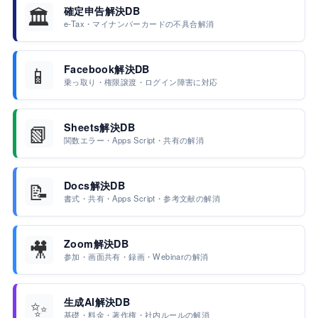
🏛️
確定申告解決DB
e-Tax・マイナンバーカードの不具合解消
📱
Facebook解決DB
乗っ取り・権限譲渡・ログイン障害に対応
📗
Sheets解決DB
関数エラー・Apps Script・共有の解消
📝
Docs解決DB
書式・共有・Apps Script・参考文献の解消
🎥
Zoom解決DB
参加・画面共有・録画・Webinarの解消
✨
生成AI解決DB
基礎・料金・著作権・社内ルールの解消