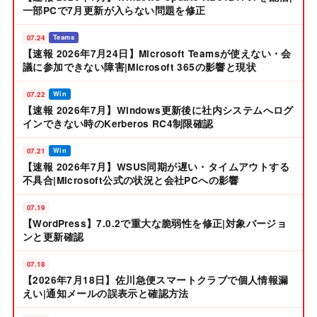
一部PCで7月更新が入らない問題を修正
07.24
Teams
【速報 2026年7月24日】Microsoft Teamsが使えない・会
議に参加できない障害|Microsoft 365の影響と現状
07.22
Win
【速報 2026年7月】Windows更新後に社内システムへログ
インできない時のKerberos RC4制限確認
07.21
Win
【速報 2026年7月】WSUS同期が遅い・タイムアウトする
不具合|Microsoft公式の状況と会社PCへの影響
07.19
【WordPress】7.0.2で重大な脆弱性を修正|対象バージョ
ンと更新確認
07.18
【2026年7月18日】佐川急便スマートクラブで個人情報漏
えい|通知メールの誤表示と確認方法