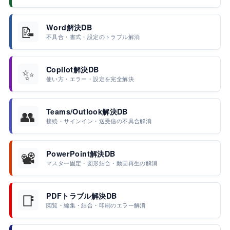
📝
Word解決DB
不具合・書式・設定のトラブル解消
✨
Copilot解決DB
使い方・エラー・設定を完全解決
👥
Teams/Outlook解決DB
接続・サインイン・送受信の不具合解消
📽️
PowerPoint解決DB
マスター固定・図形結合・動画再生の解消
📑
PDFトラブル解決DB
閲覧・編集・結合・印刷のエラー解消