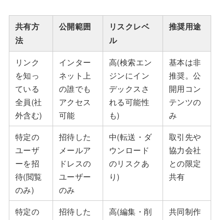
共有方
公開範囲
リスクレベ
推奨用途
法
ル
リンク
インター
高(検索エン
基本は非
を知っ
ネット上
ジンにイン
推奨。公
ている
の誰でも
デックスさ
開用コン
全員(社
アクセス
れる可能性
テンツの
外含む)
可能
も)
み
特定の
招待した
中(転送・ダ
取引先や
ユーザ
メールア
ウンロード
協力会社
ーを招
ドレスの
のリスクあ
との限定
待(閲覧
ユーザー
り)
共有
のみ)
のみ
特定の
招待した
高(編集・削
共同制作