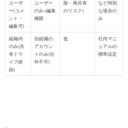
ユーザ
ユーザー
除・再共有
など特別
ー(コメ
のみ+編集
のリスク)
な場合の
ント・
権限
み
編集可)
組織内
自組織の
低
社内マニ
のみ(共
アカウン
ュアルの
有ドラ
トのみ(社
標準設定
イブ経
外不可)
由)