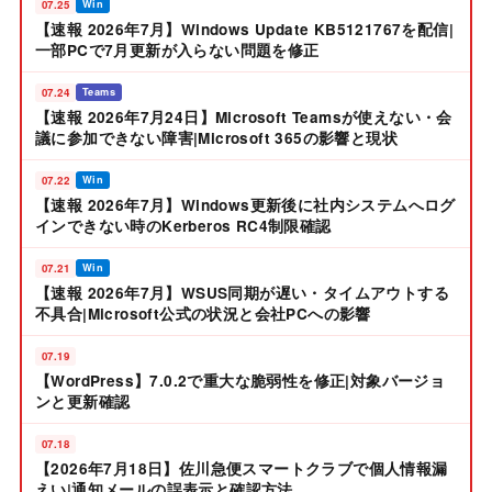
07.25
Win
【速報 2026年7月】Windows Update KB5121767を配信|
一部PCで7月更新が入らない問題を修正
07.24
Teams
【速報 2026年7月24日】Microsoft Teamsが使えない・会
議に参加できない障害|Microsoft 365の影響と現状
07.22
Win
【速報 2026年7月】Windows更新後に社内システムへログ
インできない時のKerberos RC4制限確認
07.21
Win
【速報 2026年7月】WSUS同期が遅い・タイムアウトする
不具合|Microsoft公式の状況と会社PCへの影響
07.19
【WordPress】7.0.2で重大な脆弱性を修正|対象バージョ
ンと更新確認
07.18
【2026年7月18日】佐川急便スマートクラブで個人情報漏
えい|通知メールの誤表示と確認方法