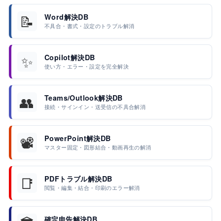
📝
Word解決DB
不具合・書式・設定のトラブル解消
✨
Copilot解決DB
使い方・エラー・設定を完全解決
👥
Teams/Outlook解決DB
接続・サインイン・送受信の不具合解消
📽️
PowerPoint解決DB
マスター固定・図形結合・動画再生の解消
📑
PDFトラブル解決DB
閲覧・編集・結合・印刷のエラー解消
確定申告解決DB