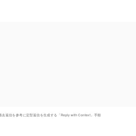
otで過去返信を参考に定型返信を生成する「Reply with Context」手順