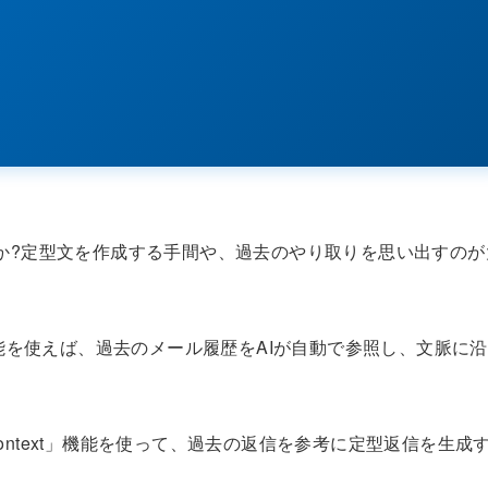
せんか?定型文を作成する手間や、過去のやり取りを思い出すのが
h Context」機能を使えば、過去のメール履歴をAIが自動で参照し、文脈に沿
with Context」機能を使って、過去の返信を参考に定型返信を生成