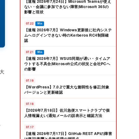
【速報 2026年7月24日】Microsoft Teamsが使え
ない・会議に参加できない障害|Microsoft 365の
影響と現状
07.22
Win
【速報 2026年7月】Windows更新後に社内システ
ムへログインできない時のKerberos RC4制限確
認
07.21
Win
【速報 2026年7月】WSUS同期が遅い・タイムア
ウトする不具合|Microsoft公式の状況と会社PCへ
の影響
大
07.19
【WordPress】7.0.2で重大な脆弱性を修正|対象
バージョンと更新確認
07.18
【2026年7月18日】佐川急便スマートクラブで個
人情報漏えい|通知メールの誤表示と確認方法
す
07.17
【速報 2026年7月17日】GitHub REST APIの障害
は復旧|影響と失敗処理の確認点