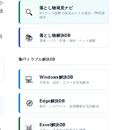
や
落とし物発見ナビ
🔍
状
3ステップ診断で発見ルートを提示・PNG保
存可
📚
落とし物解決DB
有
電車・バス・空港・海外・ペット網羅
📚
ITトラブル解決DB
💻
Windows解決DB
不具合・設定・エラーを完全解決
🧭
Edge解決DB
表示・パスワード・拡張機能を完全解決
📊
Excel解決DB
の
エラー・不具合の対処法を網羅