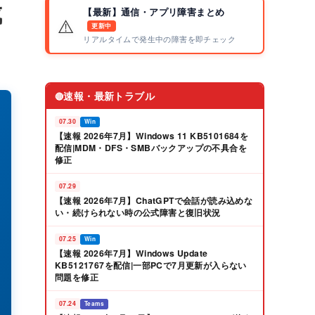
成
【最新】通信・アプリ障害まとめ
⚠️
更新中
リアルタイムで発生中の障害を即チェック
速報・最新トラブル
🔴
07.30
Win
【速報 2026年7月】Windows 11 KB5101684を
配信|MDM・DFS・SMBバックアップの不具合を
修正
07.29
【速報 2026年7月】ChatGPTで会話が読み込めな
い・続けられない時の公式障害と復旧状況
07.25
Win
【速報 2026年7月】Windows Update
KB5121767を配信|一部PCで7月更新が入らない
問題を修正
07.24
Teams