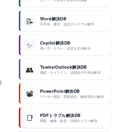
📝
Word解決DB
不具合・書式・設定のトラブル解消
✨
Copilot解決DB
使い方・エラー・設定を完全解決
👥
Teams/Outlook解決DB
接続・サインイン・送受信の不具合解消
必
📽️
PowerPoint解決DB
マスター固定・図形結合・動画再生の解消
を
📑
PDFトラブル解決DB
閲覧・編集・結合・印刷のエラー解消