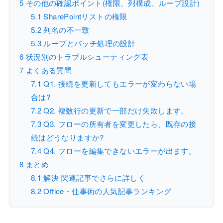
5
その他の確認ポイント(権限、列構成、ループ設計)
5.1
SharePointリストの権限
5.2
列名の不一致
5.3
ループとバッチ処理の設計
6
状況別のトラブルシューティング表
7
よくある質問
7.1
Q1. 接続を更新してもエラーが変わらない場
合は?
7.2
Q2. 複数行の更新で一部だけ失敗します。
7.3
Q3. フローの所有者を変更したら、既存の接
続はどうなりますか?
7.4
Q4. フローを編集できないエラーが出ます。
8
まとめ
8.1
解決 関連記事でさらに詳しく
8.2
Office・仕事術の人気記事ランキング