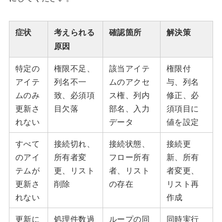
症状
考えられる
確認箇所
解決策
原因
特定の
権限不足、
該当アイテ
権限付
アイテ
列名不一
ムのアクセ
与、列名
ムのみ
致、必須項
ス権、列内
修正、必
更新さ
目欠落
部名、入力
須項目に
れない
データ
値を設定
すべて
接続切れ、
接続状態、
接続更
のアイ
所有者変
フロー所有
新、所有
テムが
更、リスト
者、リスト
者変更、
更新さ
削除
の存在
リスト再
れない
作成
更新に
処理件数過
ループの同
同時実行