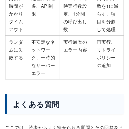
時間が
多、API制
時実行数設
数を1に減
かかり
限
定、1分間
らす、項
タイム
の呼び出し
目を分割
アウト
数
して処理
ランダ
不安定なネ
実行履歴の
再実行、
ムに失
ットワー
エラー内容
リトライ
敗する
ク、一時的
ポリシー
なサーバー
の追加
エラー
よくある質問
ここでは、読者からよく寄せられる質問とその回答をま