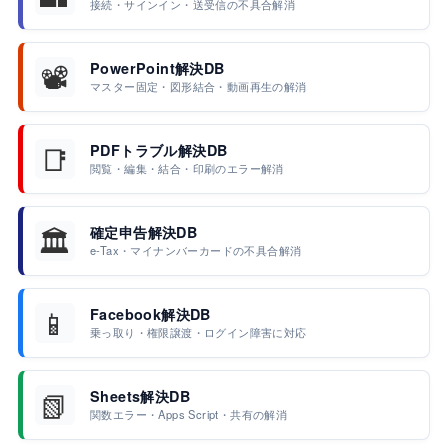
接続・サインイン・送受信の不具合解消
📽️
PowerPoint解決DB
マスター固定・図形結合・動画再生の解消
📑
PDFトラブル解決DB
閲覧・編集・結合・印刷のエラー解消
🏛️
確定申告解決DB
e-Tax・マイナンバーカードの不具合解消
📱
Facebook解決DB
乗っ取り・権限譲渡・ログイン障害に対応
📗
Sheets解決DB
関数エラー・Apps Script・共有の解消