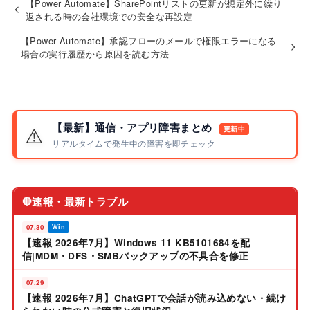
【Power Automate】SharePointリストの更新が想定外に繰り
返される時の会社環境での安全な再設定
【Power Automate】承認フローのメールで権限エラーになる
場合の実行履歴から原因を読む方法
【最新】通信・アプリ障害まとめ
⚠️
更新中
リアルタイムで発生中の障害を即チェック
速報・最新トラブル
🔴
07.30
Win
【速報 2026年7月】Windows 11 KB5101684を配
信|MDM・DFS・SMBバックアップの不具合を修正
07.29
【速報 2026年7月】ChatGPTで会話が読み込めない・続け