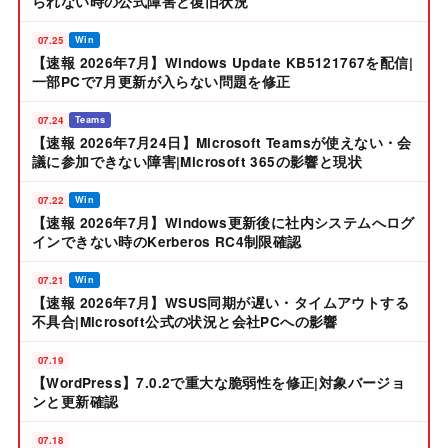
られない時の公式障害と復旧状況
07.25
Win
【速報 2026年7月】Windows Update KB5121767を配信|
一部PCで7月更新が入らない問題を修正
07.24
Teams
【速報 2026年7月24日】Microsoft Teamsが使えない・会
議に参加できない障害|Microsoft 365の影響と現状
07.22
Win
【速報 2026年7月】Windows更新後に社内システムへログ
インできない時のKerberos RC4制限確認
07.21
Win
【速報 2026年7月】WSUS同期が遅い・タイムアウトする
不具合|Microsoft公式の状況と会社PCへの影響
07.19
【WordPress】7.0.2で重大な脆弱性を修正|対象バージョ
ンと更新確認
07.18