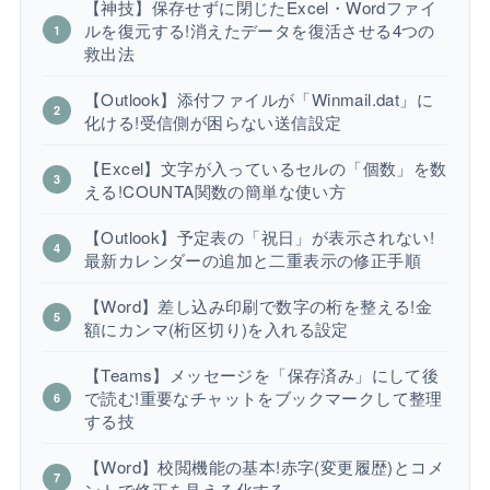
【神技】保存せずに閉じたExcel・Wordファイ
ルを復元する!消えたデータを復活させる4つの
救出法
【Outlook】添付ファイルが「Winmail.dat」に
化ける!受信側が困らない送信設定
【Excel】文字が入っているセルの「個数」を数
える!COUNTA関数の簡単な使い方
【Outlook】予定表の「祝日」が表示されない!
最新カレンダーの追加と二重表示の修正手順
【Word】差し込み印刷で数字の桁を整える!金
額にカンマ(桁区切り)を入れる設定
【Teams】メッセージを「保存済み」にして後
で読む!重要なチャットをブックマークして整理
する技
【Word】校閲機能の基本!赤字(変更履歴)とコメ
ントで修正を見える化する