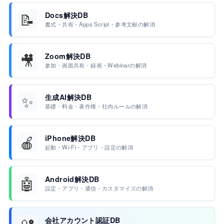
📝
Docs解決DB
書式・共有・Apps Script・参考文献の解消
🎥
Zoom解決DB
参加・画面共有・録画・Webinarの解消
✨
生成AI解決DB
基礎・料金・著作権・社内ルールの解消
🍎
iPhone解決DB
起動・Wi-Fi・アプリ・設定の解消
🤖
Android解決DB
設定・アプリ・通信・カスタマイズの解消
会社アカウント認証DB