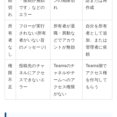
続
「接続が無効
ンの期限切
証または再
切
です」などの
れ
作成
れ
エラー
所
フローが実行
所有者が退
自分を所有
有
されない(所有
職・異動な
者として追
者
者がいない旨
どでアカウ
加、または
な
のメッセージ)
ントが無効
管理者に依
し
頼
権
投稿先のチャ
Teamsのチ
Teams側で
限
ネルにアクセ
ャネルやチ
アクセス権
不
スできないエ
ームへのア
を付与して
足
ラー
クセス権限
もらう
がない