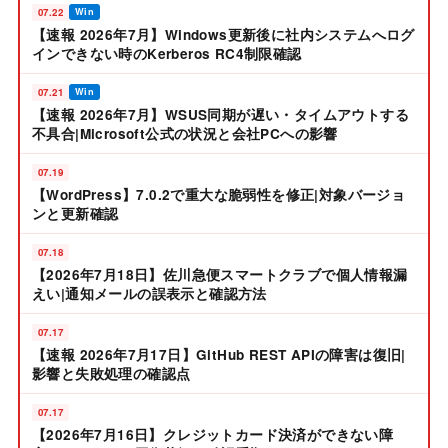
07.22
Win
【速報 2026年7月】Windows更新後に社内システムへログ
インできない時のKerberos RC4制限確認
07.21
Win
【速報 2026年7月】WSUS同期が遅い・タイムアウトする
不具合|Microsoft公式の状況と会社PCへの影響
07.19
【WordPress】7.0.2で重大な脆弱性を修正|対象バージョ
ンと更新確認
07.18
【2026年7月18日】佐川急便スマートクラブで個人情報漏
えい|通知メールの誤表示と確認方法
07.17
【速報 2026年7月17日】GitHub REST APIの障害は復旧|
影響と失敗処理の確認点
07.17
【2026年7月16日】クレジットカード決済ができない障