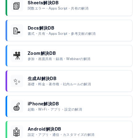
📗
Sheets解決DB
関数エラー・Apps Script・共有の解消
📝
Docs解決DB
書式・共有・Apps Script・参考文献の解消
🎥
Zoom解決DB
参加・画面共有・録画・Webinarの解消
✨
生成AI解決DB
基礎・料金・著作権・社内ルールの解消
🍎
iPhone解決DB
起動・Wi-Fi・アプリ・設定の解消
🤖
Android解決DB
設定・アプリ・通信・カスタマイズの解消