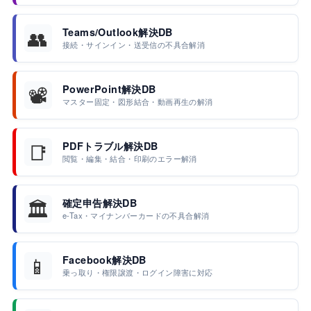
👥
Teams/Outlook解決DB
接続・サインイン・送受信の不具合解消
📽️
PowerPoint解決DB
マスター固定・図形結合・動画再生の解消
📑
PDFトラブル解決DB
閲覧・編集・結合・印刷のエラー解消
🏛️
確定申告解決DB
e-Tax・マイナンバーカードの不具合解消
📱
Facebook解決DB
乗っ取り・権限譲渡・ログイン障害に対応