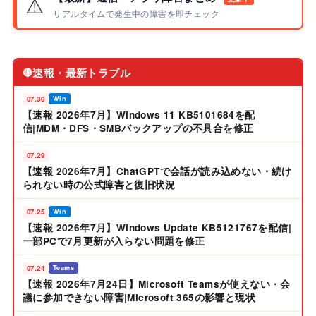
⚠️
リアルタイムで発生中の障害を即チェック
速報・最新トラブル
🔴
07.30
Win
【速報 2026年7月】Windows 11 KB5101684を配
信|MDM・DFS・SMBバックアップの不具合を修正
07.29
【速報 2026年7月】ChatGPTで会話が読み込めない・続け
られない時の公式障害と復旧状況
07.25
Win
【速報 2026年7月】Windows Update KB5121767を配信|
一部PCで7月更新が入らない問題を修正
07.24
Teams
【速報 2026年7月24日】Microsoft Teamsが使えない・会
議に参加できない障害|Microsoft 365の影響と現状