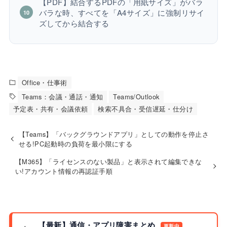
【PDF】結合するPDFの「用紙サイズ」がバラ
バラな時、すべてを「A4サイズ」に強制リサイ
ズしてから結合する
Office・仕事術
Teams：会議・通話・通知
Teams/Outlook
予定表・共有・会議依頼
検索不具合・受信遅延・仕分け
【Teams】「バックグラウンドアプリ」としての動作を停止さ
せる!PC起動時の負荷を最小限にする
【M365】「ライセンスのない製品」と表示されて編集できな
い!アカウント情報の再認証手順
【最新】通信・アプリ障害まとめ
更新中