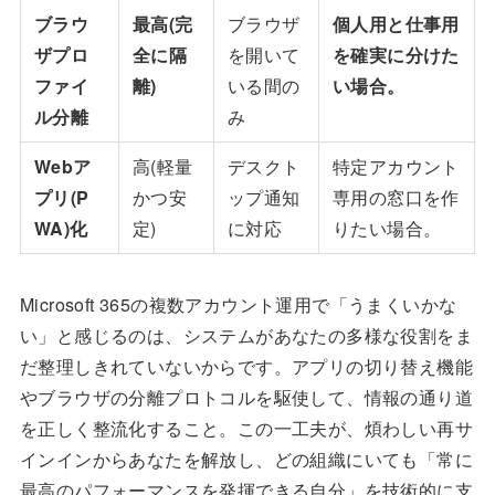
ブラウ
最高(完
ブラウザ
個人用と仕事用
ザプロ
全に隔
を開いて
を確実に分けた
ファイ
離)
いる間の
い場合。
ル分離
み
Webア
高(軽量
デスクト
特定アカウント
プリ(P
かつ安
ップ通知
専用の窓口を作
WA)化
定)
に対応
りたい場合。
Microsoft 365の複数アカウント運用で「うまくいかな
い」と感じるのは、システムがあなたの多様な役割をま
だ整理しきれていないからです。アプリの切り替え機能
やブラウザの分離プロトコルを駆使して、情報の通り道
を正しく整流化すること。この一工夫が、煩わしい再サ
インインからあなたを解放し、どの組織にいても「常に
最高のパフォーマンスを発揮できる自分」を技術的に支