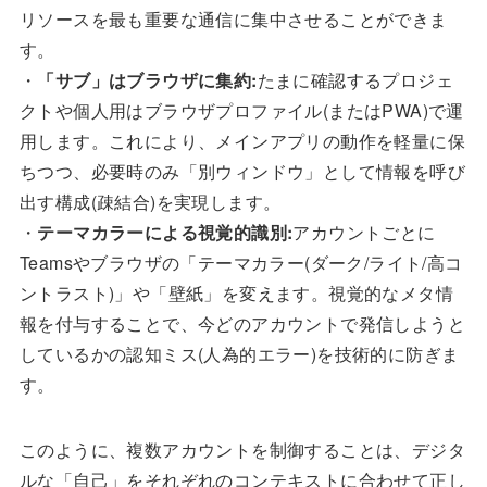
リソースを最も重要な通信に集中させることができま
す。
・
「サブ」はブラウザに集約:
たまに確認するプロジェ
クトや個人用はブラウザプロファイル(またはPWA)で運
用します。これにより、メインアプリの動作を軽量に保
ちつつ、必要時のみ「別ウィンドウ」として情報を呼び
出す構成(疎結合)を実現します。
・
テーマカラーによる視覚的識別:
アカウントごとに
Teamsやブラウザの「テーマカラー(ダーク/ライト/高コ
ントラスト)」や「壁紙」を変えます。視覚的なメタ情
報を付与することで、今どのアカウントで発信しようと
しているかの認知ミス(人為的エラー)を技術的に防ぎま
す。
このように、複数アカウントを制御することは、デジタ
ルな「自己」をそれぞれのコンテキストに合わせて正し