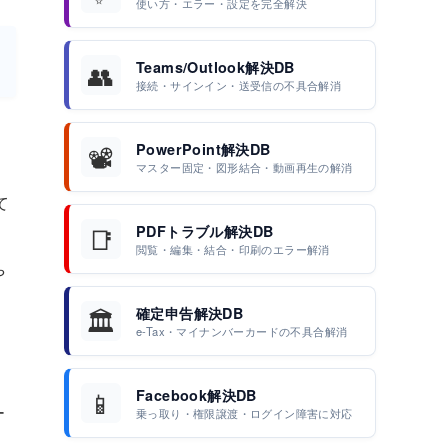
使い方・エラー・設定を完全解決
👥
Teams/Outlook解決DB
接続・サインイン・送受信の不具合解消
📽️
PowerPoint解決DB
マスター固定・図形結合・動画再生の解消
て
📑
PDFトラブル解決DB
閲覧・編集・結合・印刷のエラー解消
や
🏛️
確定申告解決DB
e-Tax・マイナンバーカードの不具合解消
📱
Facebook解決DB
ー
乗っ取り・権限譲渡・ログイン障害に対応