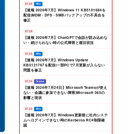
07.30
Win
【速報 2026年7月】Windows 11 KB5101684を
配信|MDM・DFS・SMBバックアップの不具合を
修正
07.29
【速報 2026年7月】ChatGPTで会話が読み込めな
い・続けられない時の公式障害と復旧状況
07.25
Win
【速報 2026年7月】Windows Update
KB5121767を配信|一部PCで7月更新が入らない
問題を修正
07.24
Teams
【速報 2026年7月24日】Microsoft Teamsが使え
ない・会議に参加できない障害|Microsoft 365の
影響と現状
07.22
Win
【速報 2026年7月】Windows更新後に社内システ
ムへログインできない時のKerberos RC4制限確
認