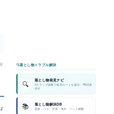
り
🔍
落とし物トラブル解決
落とし物発見ナビ
🔍
3ステップ診断で発見ルートを提示・PNG保
存可
📚
落とし物解決DB
ば
電車・バス・空港・海外・ペット網羅