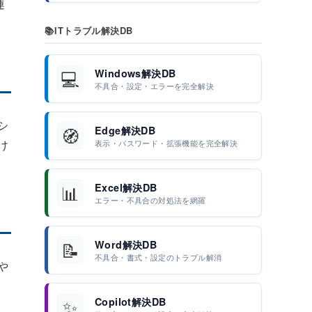
連
📚
ITトラブル解決DB
💻
Windows解決DB
不具合・設定・エラーを完全解決
シ
🧭
Edge解決DB
け
表示・パスワード・拡張機能を完全解決
📊
Excel解決DB
エラー・不具合の対処法を網羅
📝
Word解決DB
不具合・書式・設定のトラブル解消
や
✨
Copilot解決DB