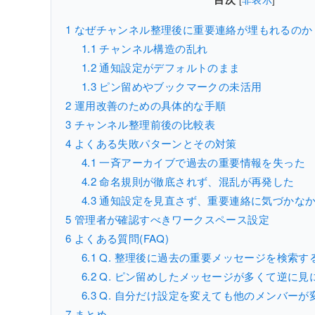
1
なぜチャンネル整理後に重要連絡が埋もれるのか
1.1
チャンネル構造の乱れ
1.2
通知設定がデフォルトのまま
1.3
ピン留めやブックマークの未活用
2
運用改善のための具体的な手順
3
チャンネル整理前後の比較表
4
よくある失敗パターンとその対策
4.1
一斉アーカイブで過去の重要情報を失った
4.2
命名規則が徹底されず、混乱が再発した
4.3
通知設定を見直さず、重要連絡に気づかな
5
管理者が確認すべきワークスペース設定
6
よくある質問(FAQ)
6.1
Q. 整理後に過去の重要メッセージを検索す
6.2
Q. ピン留めしたメッセージが多くて逆に見
6.3
Q. 自分だけ設定を変えても他のメンバーが
7
まとめ