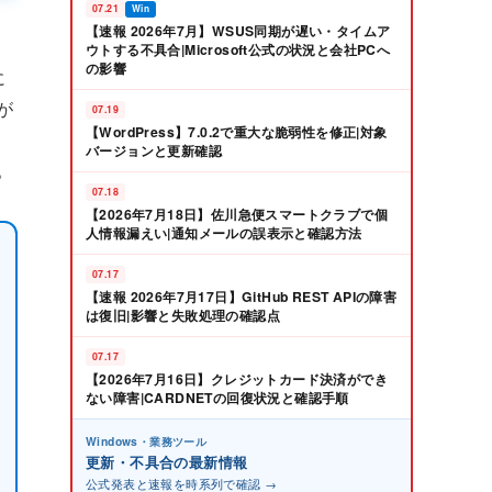
07.21
Win
【速報 2026年7月】WSUS同期が遅い・タイムア
ウトする不具合|Microsoft公式の状況と会社PCへ
の影響
に
が
07.19
【WordPress】7.0.2で重大な脆弱性を修正|対象
バージョンと更新確認
。
07.18
【2026年7月18日】佐川急便スマートクラブで個
人情報漏えい|通知メールの誤表示と確認方法
07.17
【速報 2026年7月17日】GitHub REST APIの障害
は復旧|影響と失敗処理の確認点
07.17
【2026年7月16日】クレジットカード決済ができ
ない障害|CARDNETの回復状況と確認手順
Windows・業務ツール
更新・不具合の最新情報
公式発表と速報を時系列で確認 →