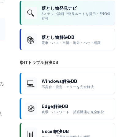
落とし物発見ナビ
🔍
3ステップ診断で発見ルートを提示・PNG保
存可
📚
落とし物解決DB
電車・バス・空港・海外・ペット網羅
📚
ITトラブル解決DB
💻
Windows解決DB
)の
不具合・設定・エラーを完全解決
🧭
Edge解決DB
表示・パスワード・拡張機能を完全解決
具
📊
Excel解決DB
エラー・不具合の対処法を網羅