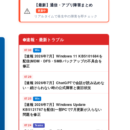
【最新】通信・アプリ障害まとめ
⚠️
更新中
リアルタイムで発生中の障害を即チェック
速報・最新トラブル
🔴
07.30
Win
【速報 2026年7月】Windows 11 KB5101684を
配信|MDM・DFS・SMBバックアップの不具合を
修正
07.29
【速報 2026年7月】ChatGPTで会話が読み込めな
い・続けられない時の公式障害と復旧状況
07.25
Win
【速報 2026年7月】Windows Update
KB5121767を配信|一部PCで7月更新が入らない
問題を修正
07.24
Teams