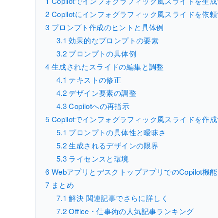
1
Copilotでインフォグラフィック風スライドを生
2
Copilotにインフォグラフィック風スライドを依
3
プロンプト作成のヒントと具体例
3.1
効果的なプロンプトの要素
3.2
プロンプトの具体例
4
生成されたスライドの編集と調整
4.1
テキストの修正
4.2
デザイン要素の調整
4.3
Copilotへの再指示
5
Copilotでインフォグラフィック風スライドを作
5.1
プロンプトの具体性と曖昧さ
5.2
生成されるデザインの限界
5.3
ライセンスと環境
6
WebアプリとデスクトップアプリでのCopilot機
7
まとめ
7.1
解決 関連記事でさらに詳しく
7.2
Office・仕事術の人気記事ランキング