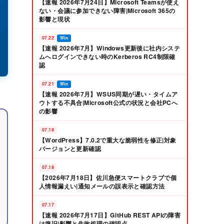
【速報 2026年7月24日】Microsoft Teamsが使え
ない・会議に参加できない障害|Microsoft 365の
影響と現状
07.22
Win
【速報 2026年7月】Windows更新後に社内システ
ムへログインできない時のKerberos RC4制限確
認
07.21
Win
【速報 2026年7月】WSUS同期が遅い・タイムア
ウトする不具合|Microsoft公式の状況と会社PCへ
の影響
07.19
【WordPress】7.0.2で重大な脆弱性を修正|対象
バージョンと更新確認
07.18
【2026年7月18日】佐川急便スマートクラブで個
人情報漏えい|通知メールの誤表示と確認方法
07.17
【速報 2026年7月17日】GitHub REST APIの障害
は復旧|影響と失敗処理の確認点