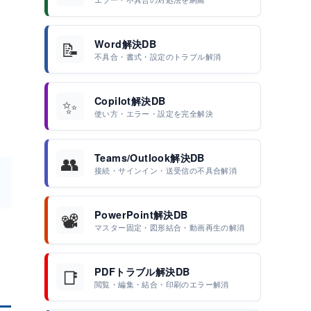
📝
Word解決DB
不具合・書式・設定のトラブル解消
✨
Copilot解決DB
使い方・エラー・設定を完全解決
👥
Teams/Outlook解決DB
接続・サインイン・送受信の不具合解消
📽️
PowerPoint解決DB
マスター固定・図形結合・動画再生の解消
📑
PDFトラブル解決DB
閲覧・編集・結合・印刷のエラー解消