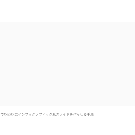
rPointでCopilotにインフォグラフィック風スライドを作らせる手順