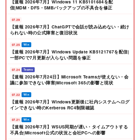
【速報 2026年7月】Windows 11 KB5101684を配
信|MDM・DFS・SMBバックアップの不具合を修正
07.29
【速報 2026年7月】ChatGPTで会話が読み込めない・続け
られない時の公式障害と復旧状況
07.25
Win
【速報 2026年7月】Windows Update KB5121767を配信|
一部PCで7月更新が入らない問題を修正
07.24
Teams
【速報 2026年7月24日】Microsoft Teamsが使えない・会
議に参加できない障害|Microsoft 365の影響と現状
07.22
Win
【速報 2026年7月】Windows更新後に社内システムへログ
インできない時のKerberos RC4制限確認
07.21
Win
【速報 2026年7月】WSUS同期が遅い・タイムアウトする
不具合|Microsoft公式の状況と会社PCへの影響