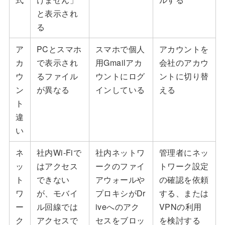
と表示され
る
ア
PCとスマホ
スマホで個人
アカウントを
カ
で表示され
用Gmailアカ
会社のアカウ
ウ
るファイル
ウントにログ
ントに切り替
ン
が異なる
インしている
える
ト
違
い
ネ
社内Wi-Fiで
社内ネットワ
管理者にネッ
ッ
はアクセス
ークのファイ
トワーク設定
ト
できない
アウォールや
の確認を依頼
ワ
が、モバイ
プロキシがDr
する、または
ー
ル回線では
iveへのアク
VPNの利用
ク
アクセスで
セスをブロッ
を検討する