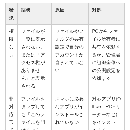
状
症状
原因
対処
況
権
ファイルが
ファイルやフ
PCからファ
限
一覧に表示
ォルダの共有
イル所有者に
な
されない、
設定で自分の
共有を依頼す
し
または「ア
アカウントが
るか、管理者
クセス権が
含まれていな
に組織全体へ
ありませ
い
の公開設定を
ん」と表示
依頼する
される
非
ファイルを
スマホに必要
対応アプリ(O
対
タップして
なアプリがイ
ffice、PDFリ
応
も「このフ
ンストールさ
ーダーなど)
形
ァイルを開
れていない
をインストー
式
けません」
ルする