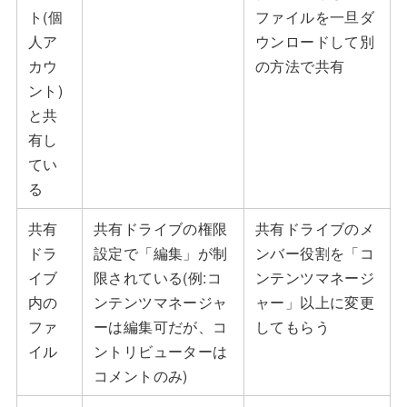
ト(個
ファイルを一旦ダ
人ア
ウンロードして別
カウ
の方法で共有
ント)
と共
有し
てい
る
共有
共有ドライブの権限
共有ドライブのメ
ドラ
設定で「編集」が制
ンバー役割を「コ
イブ
限されている(例:コ
ンテンツマネージ
内の
ンテンツマネージャ
ャー」以上に変更
ファ
ーは編集可だが、コ
してもらう
イル
ントリビューターは
コメントのみ)