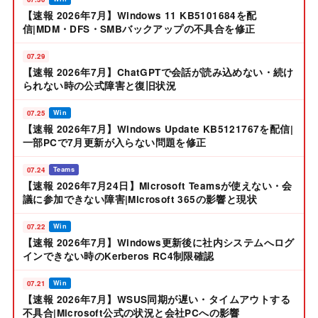
【速報 2026年7月】Windows 11 KB5101684を配
信|MDM・DFS・SMBバックアップの不具合を修正
07.29
【速報 2026年7月】ChatGPTで会話が読み込めない・続け
られない時の公式障害と復旧状況
07.25
Win
【速報 2026年7月】Windows Update KB5121767を配信|
一部PCで7月更新が入らない問題を修正
07.24
Teams
【速報 2026年7月24日】Microsoft Teamsが使えない・会
議に参加できない障害|Microsoft 365の影響と現状
07.22
Win
【速報 2026年7月】Windows更新後に社内システムへログ
インできない時のKerberos RC4制限確認
07.21
Win
【速報 2026年7月】WSUS同期が遅い・タイムアウトする
不具合|Microsoft公式の状況と会社PCへの影響