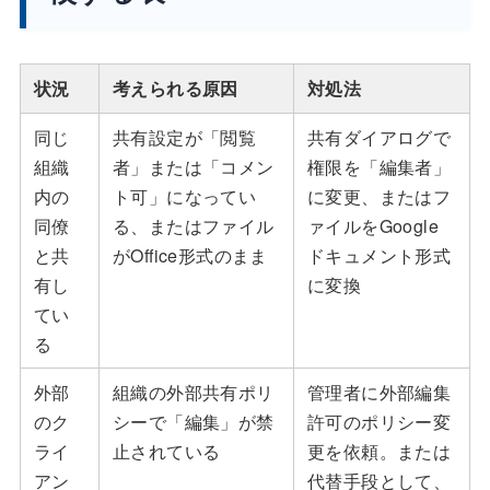
状況
考えられる原因
対処法
同じ
共有設定が「閲覧
共有ダイアログで
組織
者」または「コメン
権限を「編集者」
内の
ト可」になってい
に変更、またはフ
同僚
る、またはファイル
ァイルをGoogle
と共
がOffice形式のまま
ドキュメント形式
有し
に変換
てい
る
外部
組織の外部共有ポリ
管理者に外部編集
のク
シーで「編集」が禁
許可のポリシー変
ライ
止されている
更を依頼。または
アン
代替手段として、