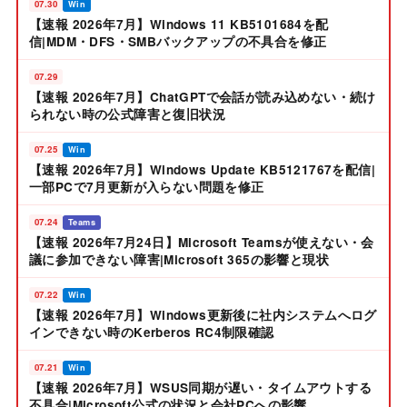
07.30
Win
【速報 2026年7月】Windows 11 KB5101684を配
信|MDM・DFS・SMBバックアップの不具合を修正
07.29
【速報 2026年7月】ChatGPTで会話が読み込めない・続け
られない時の公式障害と復旧状況
07.25
Win
【速報 2026年7月】Windows Update KB5121767を配信|
一部PCで7月更新が入らない問題を修正
07.24
Teams
【速報 2026年7月24日】Microsoft Teamsが使えない・会
議に参加できない障害|Microsoft 365の影響と現状
07.22
Win
【速報 2026年7月】Windows更新後に社内システムへログ
インできない時のKerberos RC4制限確認
07.21
Win
【速報 2026年7月】WSUS同期が遅い・タイムアウトする
不具合|Microsoft公式の状況と会社PCへの影響