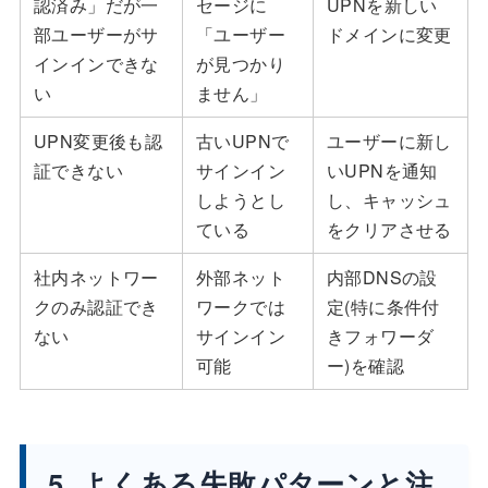
認済み」だが一
セージに
UPNを新しい
部ユーザーがサ
「ユーザー
ドメインに変更
インインできな
が見つかり
い
ません」
UPN変更後も認
古いUPNで
ユーザーに新し
証できない
サインイン
いUPNを通知
しようとし
し、キャッシュ
ている
をクリアさせる
社内ネットワー
外部ネット
内部DNSの設
クのみ認証でき
ワークでは
定(特に条件付
ない
サインイン
きフォワーダ
可能
ー)を確認
5. よくある失敗パターンと注