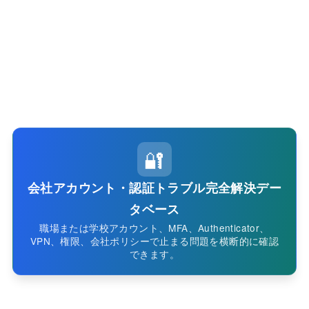
🔐
会社アカウント・認証トラブル完全解決デー
タベース
職場または学校アカウント、MFA、Authenticator、
VPN、権限、会社ポリシーで止まる問題を横断的に確認
できます。