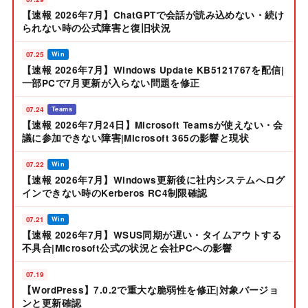
【速報 2026年7月】ChatGPTで会話が読み込めない・続け
られない時の公式障害と復旧状況
07.25
Win
【速報 2026年7月】Windows Update KB5121767を配信|
一部PCで7月更新が入らない問題を修正
07.24
Teams
【速報 2026年7月24日】Microsoft Teamsが使えない・会
議に参加できない障害|Microsoft 365の影響と現状
07.22
Win
【速報 2026年7月】Windows更新後に社内システムへログ
インできない時のKerberos RC4制限確認
07.21
Win
【速報 2026年7月】WSUS同期が遅い・タイムアウトする
不具合|Microsoft公式の状況と会社PCへの影響
07.19
【WordPress】7.0.2で重大な脆弱性を修正|対象バージョ
ンと更新確認