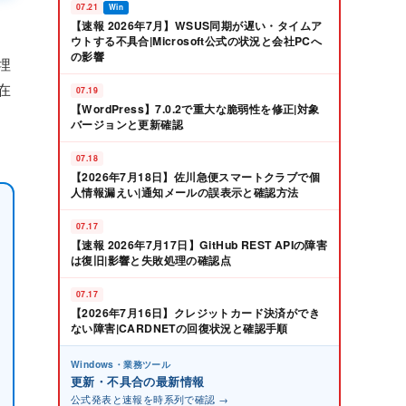
07.21
Win
【速報 2026年7月】WSUS同期が遅い・タイムア
ウトする不具合|Microsoft公式の状況と会社PCへ
の影響
埋
在
07.19
【WordPress】7.0.2で重大な脆弱性を修正|対象
、
バージョンと更新確認
07.18
【2026年7月18日】佐川急便スマートクラブで個
人情報漏えい|通知メールの誤表示と確認方法
07.17
【速報 2026年7月17日】GitHub REST APIの障害
は復旧|影響と失敗処理の確認点
07.17
【2026年7月16日】クレジットカード決済ができ
ない障害|CARDNETの回復状況と確認手順
Windows・業務ツール
更新・不具合の最新情報
公式発表と速報を時系列で確認 →