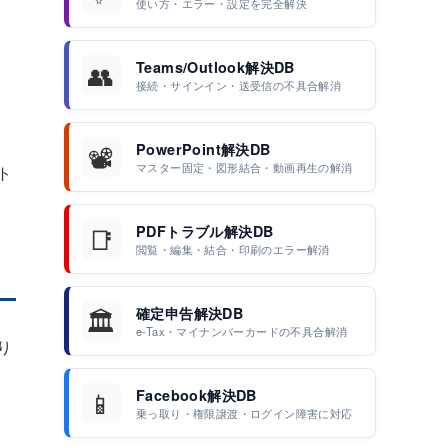
使い方・エラー・設定を完全解決
👥
Teams/Outlook解決DB
。
接続・サインイン・送受信の不具合解消
📽️
PowerPoint解決DB
マスター固定・図形結合・動画再生の解消
ト
📑
PDFトラブル解決DB
閲覧・編集・結合・印刷のエラー解消
🏛️
確定申告解決DB
e-Tax・マイナンバーカードの不具合解消
り
📱
Facebook解決DB
乗っ取り・権限譲渡・ログイン障害に対応