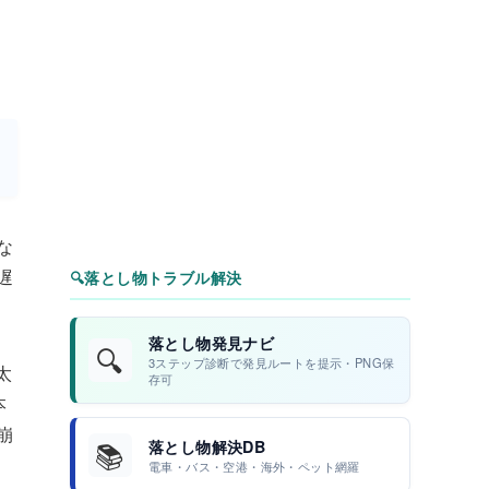
な
遅
🔍
落とし物トラブル解決
落とし物発見ナビ
🔍
3ステップ診断で発見ルートを提示・PNG保
太
存可
本
崩
📚
落とし物解決DB
電車・バス・空港・海外・ペット網羅