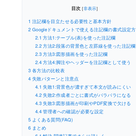
目次
[
非表示
]
1
注記欄を目立たせる必要性と基本方針
2
Googleドキュメントで使える注記欄の書式設定
2.1
方法1:テーブル(表)を使った注記欄
2.2
方法2:段落の背景色と左罫線を使った注記欄
2.3
方法3:図形描画を使った注記欄
2.4
方法4:脚注やヘッダーを注記欄として使う
3
各方法の比較表
4
失敗パターンと注意点
4.1
失敗1:背景色が濃すぎて本文が読みにくい
4.2
失敗2:作成者ごとに書式がバラバラになる
4.3
失敗3:図形描画が印刷やPDF変換で欠ける
4.4
管理者への確認が必要な設定
5
よくある質問(FAQ)
6
まとめ
6.1
解決 関連記事でさらに詳しく