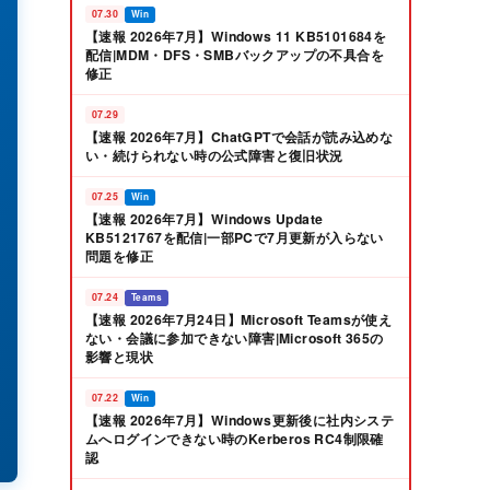
07.30
Win
【速報 2026年7月】Windows 11 KB5101684を
配信|MDM・DFS・SMBバックアップの不具合を
修正
07.29
【速報 2026年7月】ChatGPTで会話が読み込めな
い・続けられない時の公式障害と復旧状況
07.25
Win
【速報 2026年7月】Windows Update
KB5121767を配信|一部PCで7月更新が入らない
問題を修正
07.24
Teams
【速報 2026年7月24日】Microsoft Teamsが使え
ない・会議に参加できない障害|Microsoft 365の
影響と現状
07.22
Win
【速報 2026年7月】Windows更新後に社内システ
ムへログインできない時のKerberos RC4制限確
認