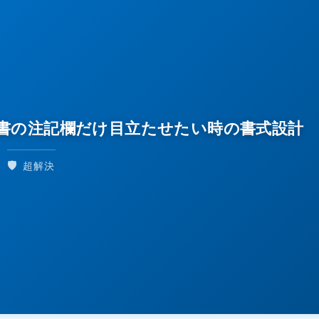
内文書の注記欄だけ目立たせたい時の書式設計
🛡️
超解決