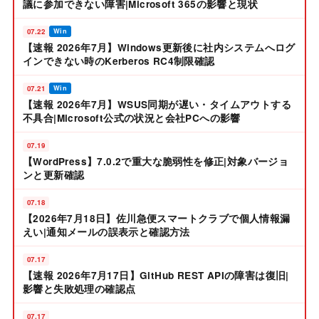
議に参加できない障害|Microsoft 365の影響と現状
07.22
Win
【速報 2026年7月】Windows更新後に社内システムへログ
インできない時のKerberos RC4制限確認
07.21
Win
【速報 2026年7月】WSUS同期が遅い・タイムアウトする
不具合|Microsoft公式の状況と会社PCへの影響
07.19
【WordPress】7.0.2で重大な脆弱性を修正|対象バージョ
ンと更新確認
07.18
【2026年7月18日】佐川急便スマートクラブで個人情報漏
えい|通知メールの誤表示と確認方法
07.17
【速報 2026年7月17日】GitHub REST APIの障害は復旧|
影響と失敗処理の確認点
07.17