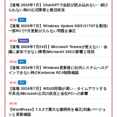
【速報 2026年7月】ChatGPTで会話が読み込めない・続け
られない時の公式障害と復旧状況
07.25
Win
【速報 2026年7月】Windows Update KB5121767を配信|
一部PCで7月更新が入らない問題を修正
07.24
Teams
【速報 2026年7月24日】Microsoft Teamsが使えない・会
議に参加できない障害|Microsoft 365の影響と現状
07.22
Win
【速報 2026年7月】Windows更新後に社内システムへログ
インできない時のKerberos RC4制限確認
07.21
Win
【速報 2026年7月】WSUS同期が遅い・タイムアウトする
不具合|Microsoft公式の状況と会社PCへの影響
07.19
【WordPress】7.0.2で重大な脆弱性を修正|対象バージョ
ンと更新確認