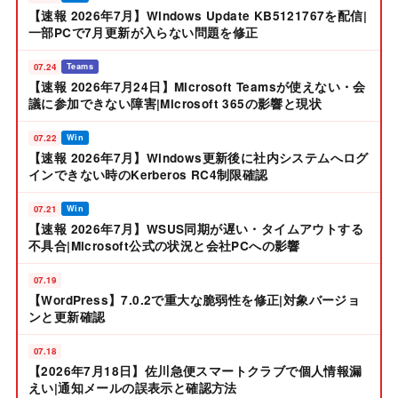
【速報 2026年7月】Windows Update KB5121767を配信|
一部PCで7月更新が入らない問題を修正
07.24
Teams
【速報 2026年7月24日】Microsoft Teamsが使えない・会
議に参加できない障害|Microsoft 365の影響と現状
07.22
Win
【速報 2026年7月】Windows更新後に社内システムへログ
インできない時のKerberos RC4制限確認
07.21
Win
【速報 2026年7月】WSUS同期が遅い・タイムアウトする
不具合|Microsoft公式の状況と会社PCへの影響
07.19
【WordPress】7.0.2で重大な脆弱性を修正|対象バージョ
ンと更新確認
07.18
【2026年7月18日】佐川急便スマートクラブで個人情報漏
えい|通知メールの誤表示と確認方法