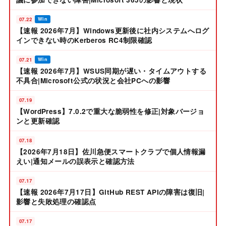
07.22
Win
【速報 2026年7月】Windows更新後に社内システムへログ
インできない時のKerberos RC4制限確認
07.21
Win
【速報 2026年7月】WSUS同期が遅い・タイムアウトする
不具合|Microsoft公式の状況と会社PCへの影響
07.19
【WordPress】7.0.2で重大な脆弱性を修正|対象バージョ
ンと更新確認
07.18
【2026年7月18日】佐川急便スマートクラブで個人情報漏
えい|通知メールの誤表示と確認方法
07.17
【速報 2026年7月17日】GitHub REST APIの障害は復旧|
影響と失敗処理の確認点
07.17