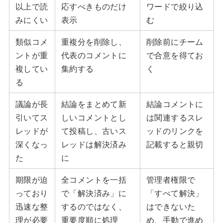
以上で読
応すべきものだけ
ワードで絞り込
みにくい
表示
む
類似コメ
重複分を削除し、
削除前にチーム
ントが重
代表のコメントに
で合意を得てお
複してい
集約する
く
る
議論が長
結論をまとめて新
結論コメントに
引いてス
しいコメントとし
は関連するスレ
レッドが
て投稿し、古いス
ッドのリンクを
深くなっ
レッドは解決済み
記載すると親切
た
に
期限が迫
全コメントを一括
管理者権限で
っており
で「解決済み」に
「すべて解決」
迅速な整
するのではなく、
はできないた
理が必要
重要度順に処理
め、手動で進め