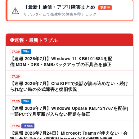
【最新】通信・アプリ障害まとめ
⚠️
更新中
リアルタイムで発生中の障害を即チェック
速報・最新トラブル
🔴
07.30
Win
【速報 2026年7月】Windows 11 KB5101684を配
信|MDM・DFS・SMBバックアップの不具合を修正
07.29
【速報 2026年7月】ChatGPTで会話が読み込めない・続け
られない時の公式障害と復旧状況
07.25
Win
【速報 2026年7月】Windows Update KB5121767を配信|
一部PCで7月更新が入らない問題を修正
07.24
Teams
【速報 2026年7月24日】Microsoft Teamsが使えない・会
議に参加できない障害|Microsoft 365の影響と現状