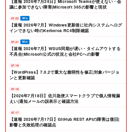
【速報 2026年7月24日】Microsoft Teamsが使えない・会
議に参加できない障害|Microsoft 365の影響と現状
07.22
Win
【速報 2026年7月】Windows更新後に社内システムへログ
インできない時のKerberos RC4制限確認
07.21
Win
【速報 2026年7月】WSUS同期が遅い・タイムアウトする
不具合|Microsoft公式の状況と会社PCへの影響
07.19
【WordPress】7.0.2で重大な脆弱性を修正|対象バージョ
ンと更新確認
07.18
【2026年7月18日】佐川急便スマートクラブで個人情報漏
えい|通知メールの誤表示と確認方法
07.17
【速報 2026年7月17日】GitHub REST APIの障害は復旧|
影響と失敗処理の確認点