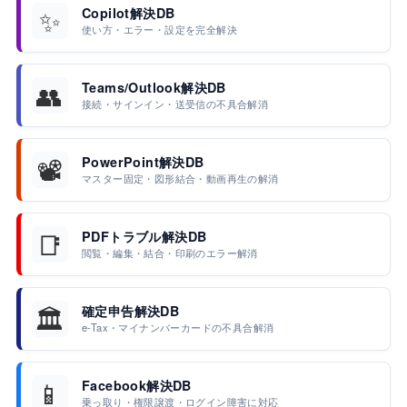
✨
Copilot解決DB
使い方・エラー・設定を完全解決
👥
Teams/Outlook解決DB
接続・サインイン・送受信の不具合解消
📽️
PowerPoint解決DB
マスター固定・図形結合・動画再生の解消
📑
PDFトラブル解決DB
閲覧・編集・結合・印刷のエラー解消
🏛️
確定申告解決DB
e-Tax・マイナンバーカードの不具合解消
📱
Facebook解決DB
乗っ取り・権限譲渡・ログイン障害に対応