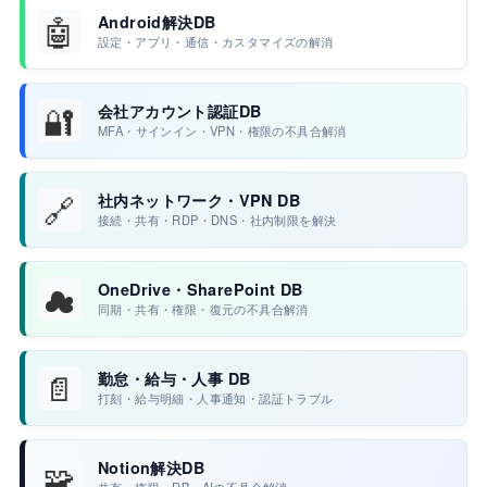
🤖
Android解決DB
設定・アプリ・通信・カスタマイズの解消
🔐
会社アカウント認証DB
MFA・サインイン・VPN・権限の不具合解消
🔗
社内ネットワーク・VPN DB
接続・共有・RDP・DNS・社内制限を解決
☁
OneDrive・SharePoint DB
同期・共有・権限・復元の不具合解消
📄
勤怠・給与・人事 DB
打刻・給与明細・人事通知・認証トラブル
🧩
Notion解決DB