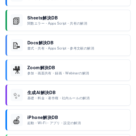
📗
Sheets解決DB
関数エラー・Apps Script・共有の解消
📝
Docs解決DB
書式・共有・Apps Script・参考文献の解消
🎥
Zoom解決DB
参加・画面共有・録画・Webinarの解消
✨
生成AI解決DB
基礎・料金・著作権・社内ルールの解消
🍎
iPhone解決DB
起動・Wi-Fi・アプリ・設定の解消