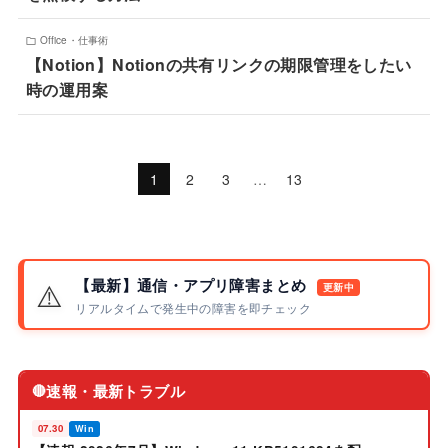
Office・仕事術
【Notion】Notionの共有リンクの期限管理をしたい
時の運用案
1
2
3
…
13
【最新】通信・アプリ障害まとめ
⚠️
更新中
リアルタイムで発生中の障害を即チェック
速報・最新トラブル
🔴
07.30
Win