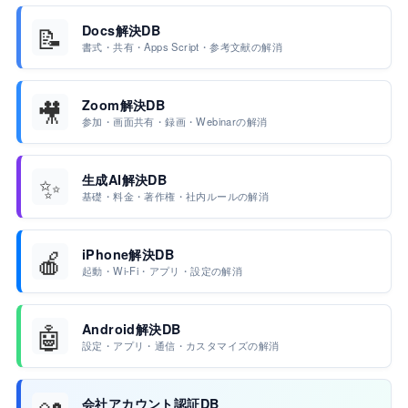
📝
Docs解決DB
書式・共有・Apps Script・参考文献の解消
🎥
Zoom解決DB
参加・画面共有・録画・Webinarの解消
✨
生成AI解決DB
基礎・料金・著作権・社内ルールの解消
🍎
iPhone解決DB
起動・Wi-Fi・アプリ・設定の解消
🤖
Android解決DB
設定・アプリ・通信・カスタマイズの解消
会社アカウント認証DB