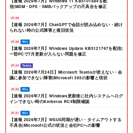
【速報 2026年7月】Windows 11 KB5101684を配
信|MDM・DFS・SMBバックアップの不具合を修正
07.29
【速報 2026年7月】ChatGPTで会話が読み込めない・続け
られない時の公式障害と復旧状況
07.25
Win
【速報 2026年7月】Windows Update KB5121767を配信|
一部PCで7月更新が入らない問題を修正
07.24
Teams
【速報 2026年7月24日】Microsoft Teamsが使えない・会
議に参加できない障害|Microsoft 365の影響と現状
07.22
Win
【速報 2026年7月】Windows更新後に社内システムへログ
インできない時のKerberos RC4制限確認
07.21
Win
【速報 2026年7月】WSUS同期が遅い・タイムアウトする
不具合|Microsoft公式の状況と会社PCへの影響