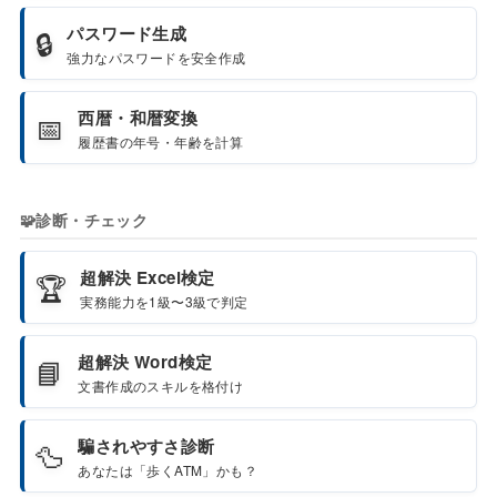
パスワード生成
🔒
強力なパスワードを安全作成
西暦・和暦変換
📅
履歴書の年号・年齢を計算
🧩
診断・チェック
超解決 Excel検定
🏆
実務能力を1級〜3級で判定
超解決 Word検定
📘
文書作成のスキルを格付け
騙されやすさ診断
🦆
あなたは「歩くATM」かも？