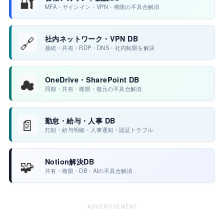
🔐
MFA・サインイン・VPN・権限の不具合解消
🔗
社内ネットワーク・VPN DB
接続・共有・RDP・DNS・社内制限を解決
☁
OneDrive・SharePoint DB
同期・共有・権限・復元の不具合解消
📄
勤怠・給与・人事 DB
打刻・給与明細・人事通知・認証トラブル
🧩
Notion解決DB
共有・権限・DB・AIの不具合解消
ADVERTISEMENT