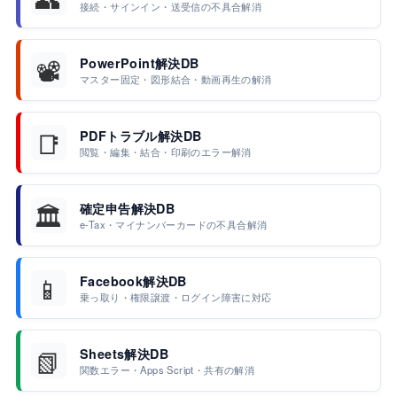
接続・サインイン・送受信の不具合解消
📽️
PowerPoint解決DB
マスター固定・図形結合・動画再生の解消
📑
PDFトラブル解決DB
閲覧・編集・結合・印刷のエラー解消
🏛️
確定申告解決DB
e-Tax・マイナンバーカードの不具合解消
📱
Facebook解決DB
乗っ取り・権限譲渡・ログイン障害に対応
📗
Sheets解決DB
関数エラー・Apps Script・共有の解消