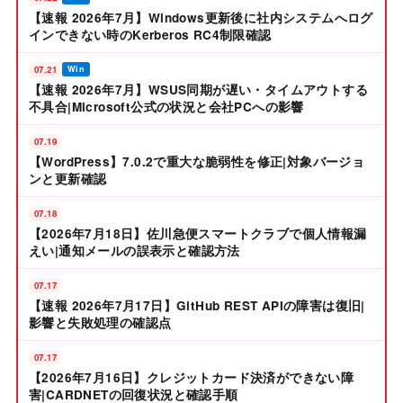
【速報 2026年7月】Windows更新後に社内システムへログ
インできない時のKerberos RC4制限確認
07.21
Win
【速報 2026年7月】WSUS同期が遅い・タイムアウトする
不具合|Microsoft公式の状況と会社PCへの影響
07.19
【WordPress】7.0.2で重大な脆弱性を修正|対象バージョ
ンと更新確認
07.18
【2026年7月18日】佐川急便スマートクラブで個人情報漏
えい|通知メールの誤表示と確認方法
07.17
【速報 2026年7月17日】GitHub REST APIの障害は復旧|
影響と失敗処理の確認点
07.17
【2026年7月16日】クレジットカード決済ができない障
害|CARDNETの回復状況と確認手順