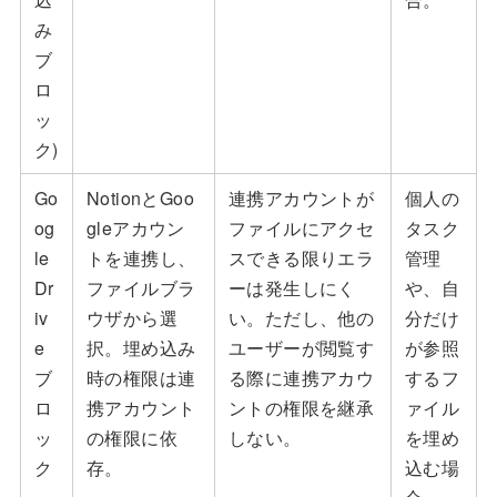
み
ブ
ロ
ッ
ク)
Go
NotionとGoo
連携アカウントが
個人の
og
gleアカウン
ファイルにアクセ
タスク
le
トを連携し、
スできる限りエラ
管理
Dr
ファイルブラ
ーは発生しにく
や、自
iv
ウザから選
い。ただし、他の
分だけ
e
択。埋め込み
ユーザーが閲覧す
が参照
ブ
時の権限は連
る際に連携アカウ
するフ
ロ
携アカウント
ントの権限を継承
ァイル
ッ
の権限に依
しない。
を埋め
ク
存。
込む場