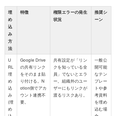
埋
特徴
権限エラーの発生
推奨シ
め
状況
ーン
込
み
方
法
U
Google Drive
共有設定が「リン
一般公
RL
の共有リンク
クを知っている全
開可能
埋
をそのまま貼
員」でないとエラ
なテン
め
り付ける。N
ー。組織外のユー
プレー
込
otion側でアカ
ザーにもリンクが
トや参
み
ウント連携不
渡るリスクあり。
考資料
(埋
要。
を埋め
め
込む場
込
合。