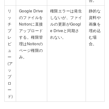
合。
リ
Google Drive
権限エラーは発生
静的な
ッ
のファイルを
しないが、ファイ
資料や
チ
Notionに直接
ルの更新がGoogl
画像を
プ
アップロード
e Driveと同期さ
埋め込
レ
する。権限管
れない。
む場
ビ
理はNotionの
合。
ュ
ページ権限の
ー
み。
(ア
ッ
プ
ロ
ー
ド)