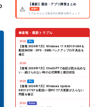
ら
【最新】通信・アプリ障害まとめ
⚠️
更新中
リアルタイムで発生中の障害を即チェック
速報・最新トラブル
🔴
07.30
Win
【速報 2026年7月】Windows 11 KB5101684を
配信|MDM・DFS・SMBバックアップの不具合を
修正
07.29
【速報 2026年7月】ChatGPTで会話が読み込めな
い・続けられない時の公式障害と復旧状況
07.25
Win
【速報 2026年7月】Windows Update
KB5121767を配信|一部PCで7月更新が入らない
問題を修正
07.24
Teams