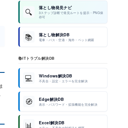
落とし物発見ナビ
🔍
3ステップ診断で発見ルートを提示・PNG保
存可
📚
落とし物解決DB
電車・バス・空港・海外・ペット網羅
📚
ITトラブル解決DB
💻
Windows解決DB
不具合・設定・エラーを完全解決
ま
。
🧭
Edge解決DB
表示・パスワード・拡張機能を完全解決
📊
Excel解決DB
エラー・不具合の対処法を網羅