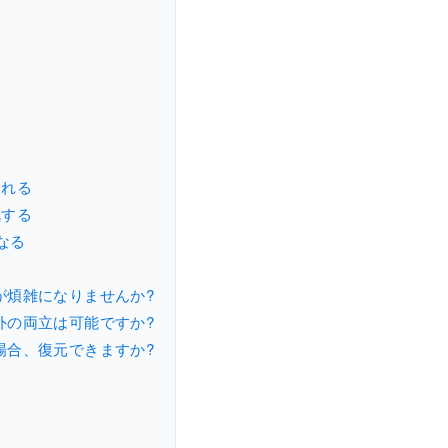
される
乱する
なる
が煩雑になりませんか?
外の両立は可能ですか?
場合、復元できますか?