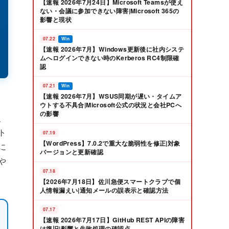
【速報 2026年7月24日】Microsoft Teamsが使え
ない・会議に参加できない障害|Microsoft 365の
影響と現状
07.22
Win
【速報 2026年7月】Windows更新後に社内システ
ムへログインできない時のKerberos RC4制限確
認
07.21
Win
【速報 2026年7月】WSUS同期が遅い・タイムア
ウトする不具合|Microsoft公式の状況と会社PCへ
の影響
、
ト
07.19
【WordPress】7.0.2で重大な脆弱性を修正|対象
に
バージョンと更新確認
や
07.18
【2026年7月18日】佐川急便スマートクラブで個
人情報漏えい|通知メールの誤表示と確認方法
07.17
【速報 2026年7月17日】GitHub REST APIの障害
は復旧|影響と失敗処理の確認点