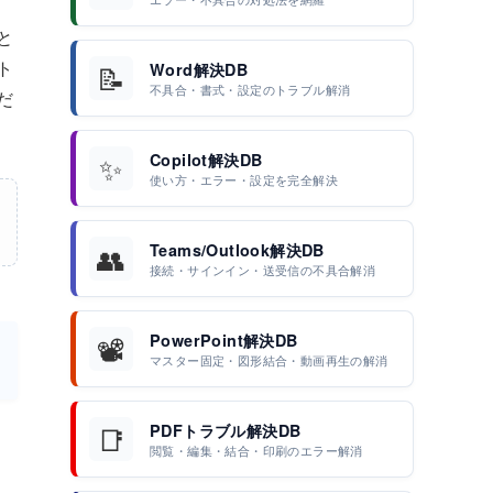
と
ト
📝
Word解決DB
不具合・書式・設定のトラブル解消
だ
✨
Copilot解決DB
使い方・エラー・設定を完全解決
👥
Teams/Outlook解決DB
接続・サインイン・送受信の不具合解消
📽️
PowerPoint解決DB
マスター固定・図形結合・動画再生の解消
📑
PDFトラブル解決DB
閲覧・編集・結合・印刷のエラー解消