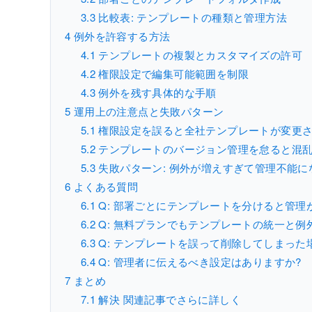
3.3
比較表: テンプレートの種類と管理方法
4
例外を許容する方法
4.1
テンプレートの複製とカスタマイズの許可
4.2
権限設定で編集可能範囲を制限
4.3
例外を残す具体的な手順
5
運用上の注意点と失敗パターン
5.1
権限設定を誤ると全社テンプレートが変更
5.2
テンプレートのバージョン管理を怠ると混
5.3
失敗パターン: 例外が増えすぎて管理不能に
6
よくある質問
6.1
Q: 部署ごとにテンプレートを分けると管理
6.2
Q: 無料プランでもテンプレートの統一と例
6.3
Q: テンプレートを誤って削除してしまった
6.4
Q: 管理者に伝えるべき設定はありますか?
7
まとめ
7.1
解決 関連記事でさらに詳しく