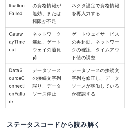
tication
の資格情報が
ネクタ設定で資格情報
Failed
無効、または
を再入力する
権限が不足
Gatew
ネットワーク
ゲートウェイサービス
ayTime
遅延、ゲート
の再起動、ネットワー
out
ウェイの過負
クの確認、タイムアウ
荷
ト値の調整
DataS
データソース
データソースの接続文
ourceC
の接続文字列
字列を修正し、データ
onnecti
誤り、データ
ソースが稼働している
onFailu
ソース停止
か確認する
re
ステータスコードから読み解く