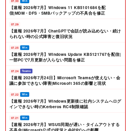
07.30
Win
【速報 2026年7月】Windows 11 KB5101684を配
信|MDM・DFS・SMBバックアップの不具合を修正
07.29
【速報 2026年7月】ChatGPTで会話が読み込めない・続け
られない時の公式障害と復旧状況
07.25
Win
【速報 2026年7月】Windows Update KB5121767を配信|
一部PCで7月更新が入らない問題を修正
07.24
Teams
【速報 2026年7月24日】Microsoft Teamsが使えない・会
議に参加できない障害|Microsoft 365の影響と現状
07.22
Win
【速報 2026年7月】Windows更新後に社内システムへログ
インできない時のKerberos RC4制限確認
07.21
Win
【速報 2026年7月】WSUS同期が遅い・タイムアウトする
不具合|Microsoft公式の状況と会社PCへの影響