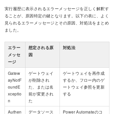
実行履歴に表示されるエラーメッセージを正しく解釈す
ることが、原因特定の鍵となります。以下の表に、よく
見られるエラーメッセージとその原因、対処法をまとめ
ました。
エラー
想定される原
対処法
メッセ
因
ージ
Gatew
ゲートウェイ
ゲートウェイを再作成
ayNotF
が削除され
するか、フロー内のゲ
oundE
た、または名
ートウェイ参照を更新
xceptio
前が変更され
する
n
た
Authen
データソース
Power Automateのコ