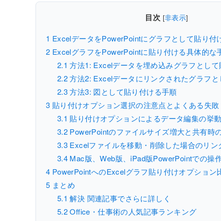
目次
[
非表示
]
1
ExcelデータをPowerPointにグラフとして貼
2
ExcelグラフをPowerPointに貼り付ける具体的な
2.1
方法1: Excelデータを埋め込みグラフとし
2.2
方法2: Excelデータにリンクされたグラフ
2.3
方法3: 図として貼り付ける手順
3
貼り付けオプション選択の注意点とよくある失敗
3.1
貼り付けオプションによるデータ編集の挙
3.2
PowerPointのファイルサイズ増大と共有時
3.3
Excelファイルを移動・削除した場合のリン
3.4
Mac版、Web版、iPad版PowerPointでの
4
PowerPointへのExcelグラフ貼り付けオプショ
5
まとめ
5.1
解決 関連記事でさらに詳しく
5.2
Office・仕事術の人気記事ランキング