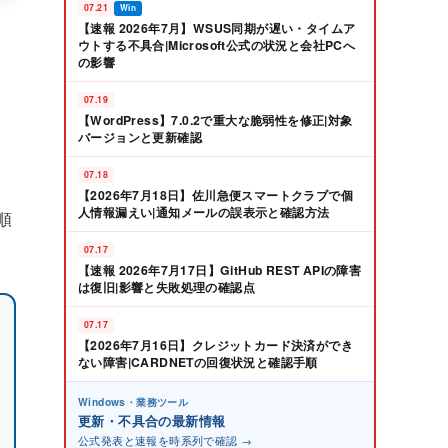
07.21
Win
【速報 2026年7月】WSUS同期が遅い・タイムア
ウトする不具合|Microsoft公式の状況と会社PCへ
の影響
07.19
【WordPress】7.0.2で重大な脆弱性を修正|対象
バージョンと更新確認
07.18
【2026年7月18日】佐川急便スマートクラブで個
人情報漏えい|通知メールの誤表示と確認方法
順
07.17
【速報 2026年7月17日】GitHub REST APIの障害
は復旧|影響と失敗処理の確認点
07.17
【2026年7月16日】クレジットカード決済ができ
ない障害|CARDNETの回復状況と確認手順
Windows・業務ツール
更新・不具合の最新情報
公式発表と速報を時系列で確認 →