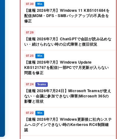
07.30
Win
【速報 2026年7月】Windows 11 KB5101684を
配信|MDM・DFS・SMBバックアップの不具合を
修正
07.29
【速報 2026年7月】ChatGPTで会話が読み込めな
い・続けられない時の公式障害と復旧状況
07.25
Win
【速報 2026年7月】Windows Update
KB5121767を配信|一部PCで7月更新が入らない
問題を修正
07.24
Teams
【速報 2026年7月24日】Microsoft Teamsが使え
ない・会議に参加できない障害|Microsoft 365の
影響と現状
07.22
Win
【速報 2026年7月】Windows更新後に社内システ
ムへログインできない時のKerberos RC4制限確
認