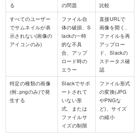
る
の問題
比較
すべてのユーザー
ファイル自
直接URLで
でサムネイルが表
体の破損、S
画像を開く、
示されない(画像の
lackの一時
ファイルを再
アイコンのみ)
的な不具
アップロー
合、アップ
ド、Slackの
ロード時の
ステータス確
エラー
認
特定の種類の画像
Slackでサポ
ファイル形式
(例:.pngのみ)で発
ートされて
の変換(JPG
生する
いない形
やPNGな
式、または
ど)、サイズ
ファイルサ
の縮小
イズの制限