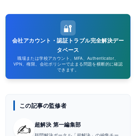
🔐
会社アカウント・認証トラブル完全解決デー
タベース
職場または学校アカウント、MFA、Authenticator、
VPN、権限、会社ポリシーで止まる問題を横断的に確認
できます。
この記事の監修者
✍️
超解決 第一編集部
疑問解決ポータル「超解決」の編集チー