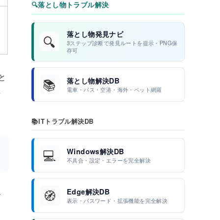
🔍
落とし物トラブル解決
落とし物発見ナビ
🔍
3ステップ診断で発見ルートを提示・PNG保
存可
と
📚
落とし物解決DB
し
電車・バス・空港・海外・ペット網羅
📚
ITトラブル解決DB
💻
Windows解決DB
不具合・設定・エラーを完全解決
🧭
Edge解決DB
ト
表示・パスワード・拡張機能を完全解決