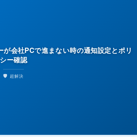
ターが会社PCで進まない時の通知設定とポリ
シー確認
🛡️
超解決