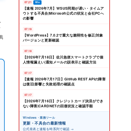
07.21
Win
【速報 2026年7月】WSUS同期が遅い・タイムア
ウトする不具合|Microsoft公式の状況と会社PCへ
の影響
し
て
07.19
【WordPress】7.0.2で重大な脆弱性を修正|対象
具
バージョンと更新確認
07.18
【2026年7月18日】佐川急便スマートクラブで個
人情報漏えい|通知メールの誤表示と確認方法
07.17
【速報 2026年7月17日】GitHub REST APIの障害
は復旧|影響と失敗処理の確認点
07.17
【2026年7月16日】クレジットカード決済ができ
ない障害|CARDNETの回復状況と確認手順
Windows・業務ツール
更新・不具合の最新情報
公式発表と速報を時系列で確認 →