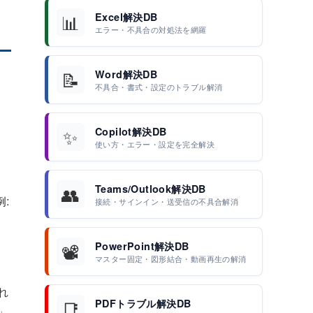
📊
Excel解決DB
エラー・不具合の対処法を網羅
📝
Word解決DB
不具合・書式・設定のトラブル解消
✨
Copilot解決DB
使い方・エラー・設定を完全解決
👥
Teams/Outlook解決DB
:
接続・サインイン・送受信の不具合解消
📽️
PowerPoint解決DB
マスター固定・図形結合・動画再生の解消
れ
📑
PDFトラブル解決DB
」