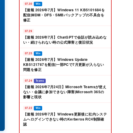
07.30
Win
【速報 2026年7月】Windows 11 KB5101684を
配信|MDM・DFS・SMBバックアップの不具合を
修正
07.29
【速報 2026年7月】ChatGPTで会話が読み込めな
い・続けられない時の公式障害と復旧状況
07.25
Win
【速報 2026年7月】Windows Update
KB5121767を配信|一部PCで7月更新が入らない
問題を修正
07.24
Teams
【速報 2026年7月24日】Microsoft Teamsが使え
ない・会議に参加できない障害|Microsoft 365の
影響と現状
07.22
Win
【速報 2026年7月】Windows更新後に社内システ
ムへログインできない時のKerberos RC4制限確
認