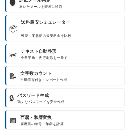
詐欺メール判定
🛡️
届いたメールを即座に診断
送料最安シミュレーター
📦
郵便・宅急便の最安料金を比較
テキスト自動整形
✂️
全角半角・改行削除を一発で
文字数カウント
📝
自動保存付き・レポート作成
パスワード生成
🔒
強力なパスワードを安全作成
西暦・和暦変換
📅
履歴書の年号・年齢を計算