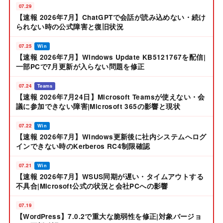
07.29
【速報 2026年7月】ChatGPTで会話が読み込めない・続け
られない時の公式障害と復旧状況
07.25
Win
【速報 2026年7月】Windows Update KB5121767を配信|
一部PCで7月更新が入らない問題を修正
07.24
Teams
【速報 2026年7月24日】Microsoft Teamsが使えない・会
議に参加できない障害|Microsoft 365の影響と現状
07.22
Win
【速報 2026年7月】Windows更新後に社内システムへログ
インできない時のKerberos RC4制限確認
07.21
Win
【速報 2026年7月】WSUS同期が遅い・タイムアウトする
不具合|Microsoft公式の状況と会社PCへの影響
07.19
【WordPress】7.0.2で重大な脆弱性を修正|対象バージョ