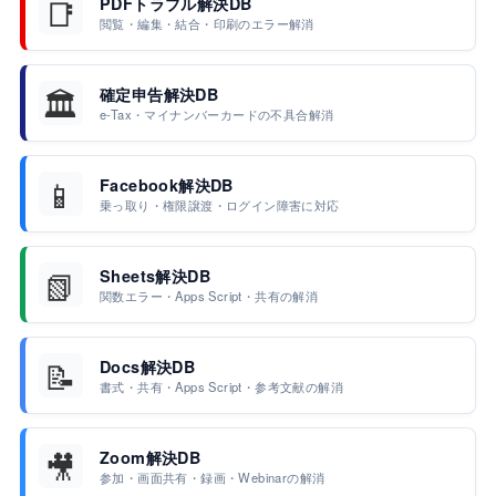
📑
PDFトラブル解決DB
閲覧・編集・結合・印刷のエラー解消
🏛️
確定申告解決DB
e-Tax・マイナンバーカードの不具合解消
📱
Facebook解決DB
乗っ取り・権限譲渡・ログイン障害に対応
📗
Sheets解決DB
関数エラー・Apps Script・共有の解消
📝
Docs解決DB
書式・共有・Apps Script・参考文献の解消
🎥
Zoom解決DB
参加・画面共有・録画・Webinarの解消