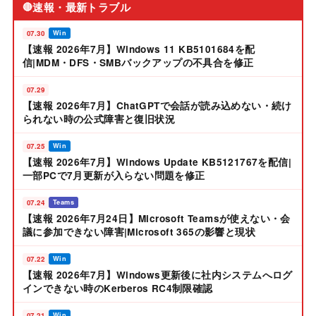
速報・最新トラブル
🔴
07.30
Win
【速報 2026年7月】Windows 11 KB5101684を配
信|MDM・DFS・SMBバックアップの不具合を修正
07.29
【速報 2026年7月】ChatGPTで会話が読み込めない・続け
られない時の公式障害と復旧状況
07.25
Win
【速報 2026年7月】Windows Update KB5121767を配信|
一部PCで7月更新が入らない問題を修正
07.24
Teams
【速報 2026年7月24日】Microsoft Teamsが使えない・会
議に参加できない障害|Microsoft 365の影響と現状
07.22
Win
【速報 2026年7月】Windows更新後に社内システムへログ
インできない時のKerberos RC4制限確認
07.21
Win