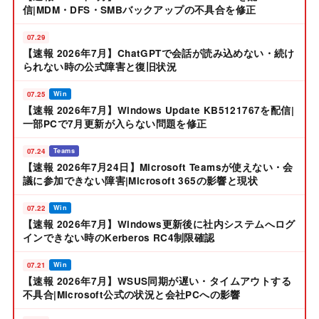
信|MDM・DFS・SMBバックアップの不具合を修正
07.29
【速報 2026年7月】ChatGPTで会話が読み込めない・続け
られない時の公式障害と復旧状況
07.25
Win
【速報 2026年7月】Windows Update KB5121767を配信|
一部PCで7月更新が入らない問題を修正
07.24
Teams
【速報 2026年7月24日】Microsoft Teamsが使えない・会
議に参加できない障害|Microsoft 365の影響と現状
07.22
Win
【速報 2026年7月】Windows更新後に社内システムへログ
インできない時のKerberos RC4制限確認
07.21
Win
【速報 2026年7月】WSUS同期が遅い・タイムアウトする
不具合|Microsoft公式の状況と会社PCへの影響