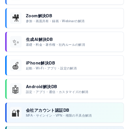
🎥
Zoom解決DB
参加・画面共有・録画・Webinarの解消
✨
生成AI解決DB
基礎・料金・著作権・社内ルールの解消
🍎
iPhone解決DB
起動・Wi-Fi・アプリ・設定の解消
🤖
Android解決DB
設定・アプリ・通信・カスタマイズの解消
🔐
会社アカウント認証DB
MFA・サインイン・VPN・権限の不具合解消