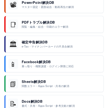
📽️
PowerPoint解決DB
マスター固定・図形結合・動画再生の解消
📑
PDFトラブル解決DB
閲覧・編集・結合・印刷のエラー解消
🏛️
確定申告解決DB
e-Tax・マイナンバーカードの不具合解消
📱
Facebook解決DB
乗っ取り・権限譲渡・ログイン障害に対応
📗
Sheets解決DB
関数エラー・Apps Script・共有の解消
📝
Docs解決DB
書式・共有・Apps Script・参考文献の解消