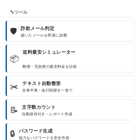
🔧
ツール
詐欺メール判定
🛡️
届いたメールを即座に診断
送料最安シミュレーター
📦
郵便・宅急便の最安料金を比較
テキスト自動整形
✂️
全角半角・改行削除を一発で
文字数カウント
📝
自動保存付き・レポート作成
パスワード生成
🔒
強力なパスワードを安全作成