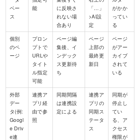
ベー
能
に反映さ
「…」
がかか
ス
れない場
>AI設
ってい
合あり
定
る
個別
プロン
ページ編
ページ
ページ
のペ
プトで
集後、イ
上部の
がアー
ージ
URLや
ンデック
最終更
カイブ
タイト
ス更新待
新日
されて
ル指定
ち
いる
可能
外部
連携ア
同期間隔
連携ア
同期が
デー
プリ経
は連携設
プリの
停止し
タ(例:
由で参
定による
同期ス
てい
Googl
照
テータ
る、ア
e Driv
ス
クセス
e連
権限が