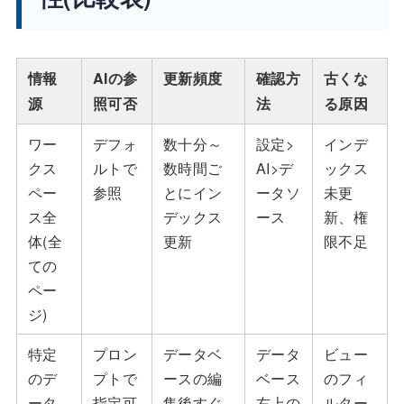
情報
AIの参
更新頻度
確認方
古くな
源
照可否
法
る原因
ワー
デフォ
数十分～
設定>
インデ
クス
ルトで
数時間ご
AI>デ
ックス
ペー
参照
とにイン
ータソ
未更
ス全
デックス
ース
新、権
体(全
更新
限不足
ての
ペー
ジ)
特定
プロン
データベ
データ
ビュー
のデ
プトで
ースの編
ベース
のフィ
ータ
指定可
集後すぐ
右上の
ルター