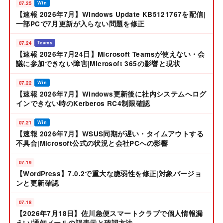
07.25
Win
【速報 2026年7月】Windows Update KB5121767を配信|
一部PCで7月更新が入らない問題を修正
07.24
Teams
【速報 2026年7月24日】Microsoft Teamsが使えない・会
議に参加できない障害|Microsoft 365の影響と現状
07.22
Win
【速報 2026年7月】Windows更新後に社内システムへログ
インできない時のKerberos RC4制限確認
07.21
Win
【速報 2026年7月】WSUS同期が遅い・タイムアウトする
不具合|Microsoft公式の状況と会社PCへの影響
07.19
【WordPress】7.0.2で重大な脆弱性を修正|対象バージョ
ンと更新確認
07.18
【2026年7月18日】佐川急便スマートクラブで個人情報漏
えい|通知メールの誤表示と確認方法