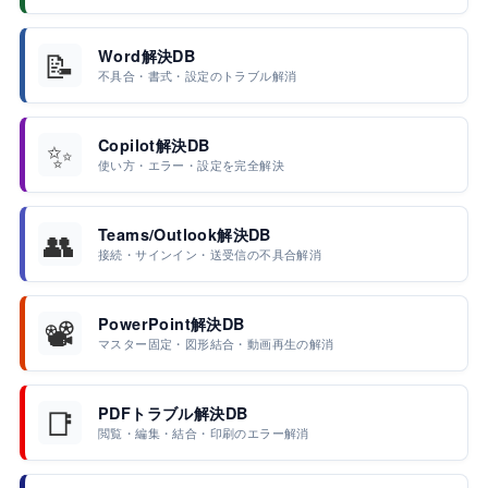
📝
Word解決DB
不具合・書式・設定のトラブル解消
✨
Copilot解決DB
使い方・エラー・設定を完全解決
👥
Teams/Outlook解決DB
接続・サインイン・送受信の不具合解消
📽️
PowerPoint解決DB
マスター固定・図形結合・動画再生の解消
📑
PDFトラブル解決DB
閲覧・編集・結合・印刷のエラー解消