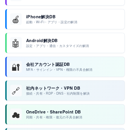
🍎
iPhone解決DB
起動・Wi-Fi・アプリ・設定の解消
🤖
Android解決DB
設定・アプリ・通信・カスタマイズの解消
🔐
会社アカウント認証DB
MFA・サインイン・VPN・権限の不具合解消
🔗
社内ネットワーク・VPN DB
接続・共有・RDP・DNS・社内制限を解決
☁
OneDrive・SharePoint DB
同期・共有・権限・復元の不具合解消