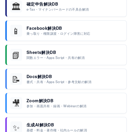
🏛️
確定申告解決DB
e-Tax・マイナンバーカードの不具合解消
📱
Facebook解決DB
乗っ取り・権限譲渡・ログイン障害に対応
📗
Sheets解決DB
関数エラー・Apps Script・共有の解消
📝
Docs解決DB
書式・共有・Apps Script・参考文献の解消
🎥
Zoom解決DB
参加・画面共有・録画・Webinarの解消
✨
生成AI解決DB
基礎・料金・著作権・社内ルールの解消