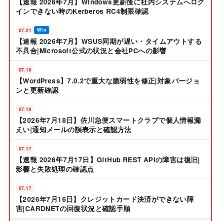
【速報 2026年7月】Windows更新後に社内システムへログ
インできない時のKerberos RC4制限確認
07.21
Win
【速報 2026年7月】WSUS同期が遅い・タイムアウトする
不具合|Microsoft公式の状況と会社PCへの影響
07.19
【WordPress】7.0.2で重大な脆弱性を修正|対象バージョ
ンと更新確認
07.18
【2026年7月18日】佐川急便スマートクラブで個人情報漏
えい|通知メールの誤表示と確認方法
07.17
【速報 2026年7月17日】GitHub REST APIの障害は復旧|
影響と失敗処理の確認点
07.17
【2026年7月16日】クレジットカード決済ができない障
害|CARDNETの回復状況と確認手順