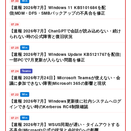
07.30
Win
【速報 2026年7月】Windows 11 KB5101684を配
信|MDM・DFS・SMBバックアップの不具合を修正
07.29
【速報 2026年7月】ChatGPTで会話が読み込めない・続け
られない時の公式障害と復旧状況
07.25
Win
【速報 2026年7月】Windows Update KB5121767を配信|
一部PCで7月更新が入らない問題を修正
07.24
Teams
【速報 2026年7月24日】Microsoft Teamsが使えない・会
議に参加できない障害|Microsoft 365の影響と現状
07.22
Win
【速報 2026年7月】Windows更新後に社内システムへログ
インできない時のKerberos RC4制限確認
07.21
Win
【速報 2026年7月】WSUS同期が遅い・タイムアウトする
不具合|Microsoft公式の状況と会社PCへの影響