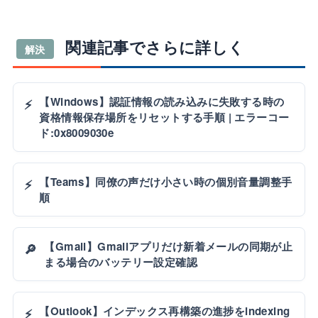
関連記事でさらに詳しく
解決
【Windows】認証情報の読み込みに失敗する時の
⚡
資格情報保存場所をリセットする手順 | エラーコー
ド:0x8009030e
【Teams】同僚の声だけ小さい時の個別音量調整手
⚡
順
【Gmail】Gmailアプリだけ新着メールの同期が止
🔎
まる場合のバッテリー設定確認
【Outlook】インデックス再構築の進捗をindexing
⚡