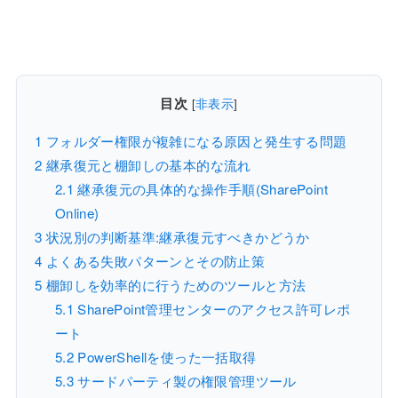
目次
[
非表示
]
1
フォルダー権限が複雑になる原因と発生する問題
2
継承復元と棚卸しの基本的な流れ
2.1
継承復元の具体的な操作手順(SharePoint
Online)
3
状況別の判断基準:継承復元すべきかどうか
4
よくある失敗パターンとその防止策
5
棚卸しを効率的に行うためのツールと方法
5.1
SharePoint管理センターのアクセス許可レポ
ート
5.2
PowerShellを使った一括取得
5.3
サードパーティ製の権限管理ツール