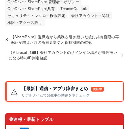
OneDrive・SharePoint 管理者・ポリシー
OneDrive・SharePoint共有
Teams/Outlook
セキュリティ・マクロ・権限設定
会社アカウント・認証
権限・アクセス許可
【SharePoint】退職者から業務を引き継いだ後に共有権限の再
認証が増えた時の所有者変更と保持期限の確認
【Microsoft 365】会社アカウントのサインイン場所が海外扱い
になる時のIP判定確認
【最新】通信・アプリ障害まとめ
⚠️
更新中
リアルタイムで発生中の障害を即チェック
速報・最新トラブル
🔴