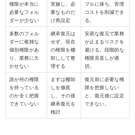
権限が本当に
実施し、必
プルに保ち、管理
必要なフォル
要なものだ
コストを削減でき
ダーが少ない
け再設定
る。
多数のフォル
継承復元は
安易な復元で業務
ダーに複雑な
せず、現在
が止まるリスクを
個別権限があ
の権限を棚
避ける。段階的な
り、業務に欠
卸しして整
権限見直しが適
かせない
理する
切。
誰が何の権限
まずは棚卸
復元前に必要な権
を持っている
しを徹底
限を把握しない
のか全く把握
し、その後
と、復元後に設定
できていない
継承復元を
できない。
検討