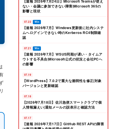
【速報 2026年7月24日】Microsoft Teamsが使え
ない・会議に参加できない障害|Microsoft 365の
影響と現状
07.22
Win
【速報 2026年7月】Windows更新後に社内システ
ムへログインできない時のKerberos RC4制限確
認
07.21
Win
【速報 2026年7月】WSUS同期が遅い・タイムア
ウトする不具合|Microsoft公式の状況と会社PCへ
の影響
は
有
07.19
【WordPress】7.0.2で重大な脆弱性を修正|対象
ず
バージョンと更新確認
リ
07.18
【2026年7月18日】佐川急便スマートクラブで個
人情報漏えい|通知メールの誤表示と確認方法
07.17
【速報 2026年7月17日】GitHub REST APIの障害
は復旧|影響と失敗処理の確認点