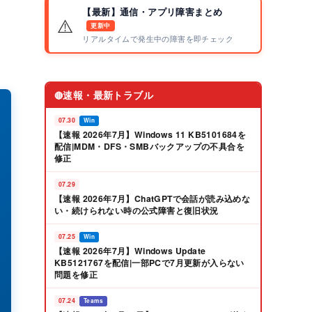
【最新】通信・アプリ障害まとめ
⚠️
更新中
リアルタイムで発生中の障害を即チェック
速報・最新トラブル
🔴
07.30
Win
【速報 2026年7月】Windows 11 KB5101684を
配信|MDM・DFS・SMBバックアップの不具合を
修正
07.29
【速報 2026年7月】ChatGPTで会話が読み込めな
い・続けられない時の公式障害と復旧状況
07.25
Win
【速報 2026年7月】Windows Update
KB5121767を配信|一部PCで7月更新が入らない
問題を修正
07.24
Teams