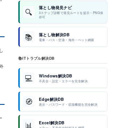
落とし物発見ナビ
🔍
3ステップ診断で発見ルートを提示・PNG保
存可
📚
落とし物解決DB
電車・バス・空港・海外・ペット網羅
し
ュ
📚
ITトラブル解決DB
外
💻
Windows解決DB
不具合・設定・エラーを完全解決
🧭
Edge解決DB
表示・パスワード・拡張機能を完全解決
ー
📊
Excel解決DB
エラー・不具合の対処法を網羅