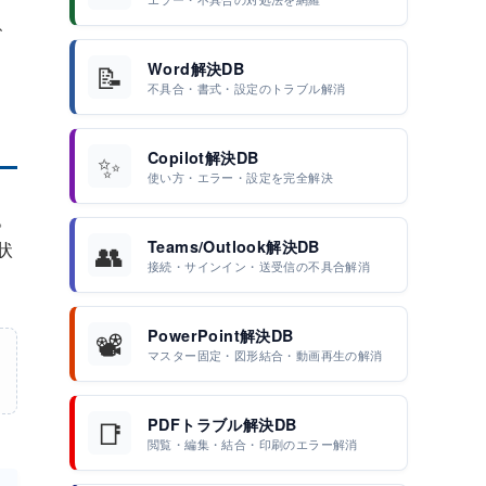
、
📝
Word解決DB
不具合・書式・設定のトラブル解消
✨
Copilot解決DB
使い方・エラー・設定を完全解決
。
👥
Teams/Outlook解決DB
状
接続・サインイン・送受信の不具合解消
📽️
PowerPoint解決DB
マスター固定・図形結合・動画再生の解消
📑
PDFトラブル解決DB
閲覧・編集・結合・印刷のエラー解消