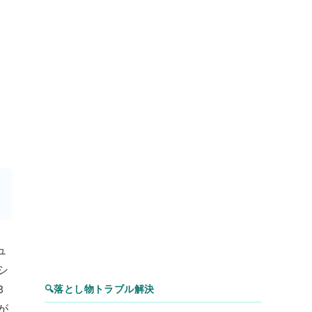
ュ
シ
3
🔍
落とし物トラブル解決
が