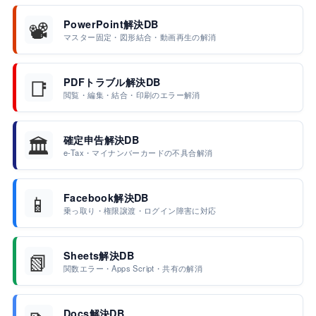
📽️
PowerPoint解決DB
マスター固定・図形結合・動画再生の解消
📑
PDFトラブル解決DB
閲覧・編集・結合・印刷のエラー解消
🏛️
確定申告解決DB
e-Tax・マイナンバーカードの不具合解消
📱
Facebook解決DB
乗っ取り・権限譲渡・ログイン障害に対応
📗
Sheets解決DB
関数エラー・Apps Script・共有の解消
Docs解決DB