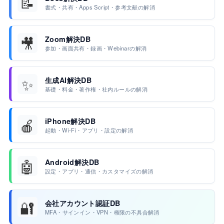
📝
書式・共有・Apps Script・参考文献の解消
🎥
Zoom解決DB
参加・画面共有・録画・Webinarの解消
✨
生成AI解決DB
基礎・料金・著作権・社内ルールの解消
🍎
iPhone解決DB
起動・Wi-Fi・アプリ・設定の解消
🤖
Android解決DB
設定・アプリ・通信・カスタマイズの解消
🔐
会社アカウント認証DB
MFA・サインイン・VPN・権限の不具合解消