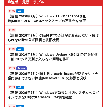
速報・最新トラブル
🔴
07.30
Win
【速報 2026年7月】Windows 11 KB5101684を配
信|MDM・DFS・SMBバックアップの不具合を修正
07.29
【速報 2026年7月】ChatGPTで会話が読み込めない・続け
られない時の公式障害と復旧状況
07.25
Win
【速報 2026年7月】Windows Update KB5121767を配信|
一部PCで7月更新が入らない問題を修正
07.24
Teams
【速報 2026年7月24日】Microsoft Teamsが使えない・会
議に参加できない障害|Microsoft 365の影響と現状
07.22
Win
【速報 2026年7月】Windows更新後に社内システムへログ
インできない時のKerberos RC4制限確認
07.21
Win