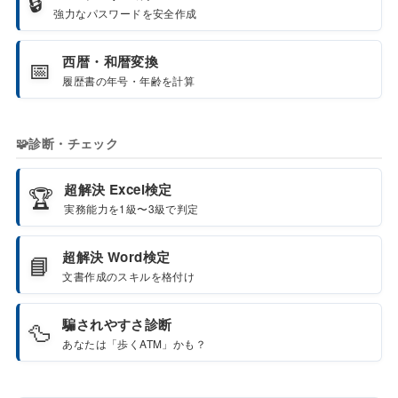
🔒
強力なパスワードを安全作成
西暦・和暦変換
📅
履歴書の年号・年齢を計算
🧩
診断・チェック
超解決 Excel検定
🏆
実務能力を1級〜3級で判定
超解決 Word検定
📘
文書作成のスキルを格付け
騙されやすさ診断
🦆
あなたは「歩くATM」かも？