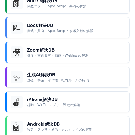
📗
Sheets解決DB
関数エラー・Apps Script・共有の解消
📝
Docs解決DB
書式・共有・Apps Script・参考文献の解消
🎥
Zoom解決DB
参加・画面共有・録画・Webinarの解消
✨
生成AI解決DB
基礎・料金・著作権・社内ルールの解消
🍎
iPhone解決DB
起動・Wi-Fi・アプリ・設定の解消
🤖
Android解決DB
設定・アプリ・通信・カスタマイズの解消