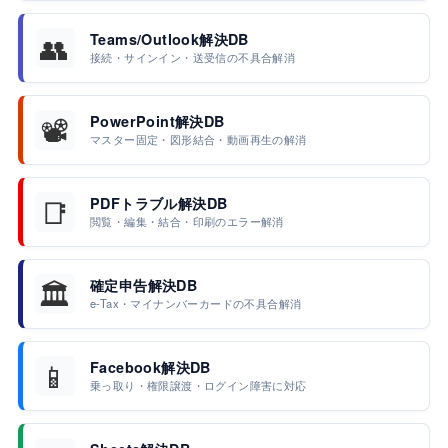
👥
Teams/Outlook解決DB
接続・サインイン・送受信の不具合解消
📽️
PowerPoint解決DB
マスター固定・図形結合・動画再生の解消
📑
PDFトラブル解決DB
閲覧・編集・結合・印刷のエラー解消
🏛️
確定申告解決DB
e-Tax・マイナンバーカードの不具合解消
📱
Facebook解決DB
乗っ取り・権限譲渡・ログイン障害に対応