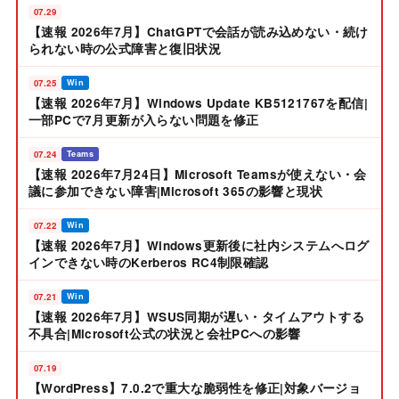
07.29
【速報 2026年7月】ChatGPTで会話が読み込めない・続け
られない時の公式障害と復旧状況
07.25
Win
【速報 2026年7月】Windows Update KB5121767を配信|
一部PCで7月更新が入らない問題を修正
07.24
Teams
【速報 2026年7月24日】Microsoft Teamsが使えない・会
議に参加できない障害|Microsoft 365の影響と現状
07.22
Win
【速報 2026年7月】Windows更新後に社内システムへログ
インできない時のKerberos RC4制限確認
07.21
Win
【速報 2026年7月】WSUS同期が遅い・タイムアウトする
不具合|Microsoft公式の状況と会社PCへの影響
07.19
【WordPress】7.0.2で重大な脆弱性を修正|対象バージョ