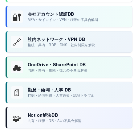
🔐
会社アカウント認証DB
MFA・サインイン・VPN・権限の不具合解消
🔗
社内ネットワーク・VPN DB
接続・共有・RDP・DNS・社内制限を解決
☁
OneDrive・SharePoint DB
同期・共有・権限・復元の不具合解消
📄
勤怠・給与・人事 DB
打刻・給与明細・人事通知・認証トラブル
🧩
Notion解決DB
共有・権限・DB・AIの不具合解消