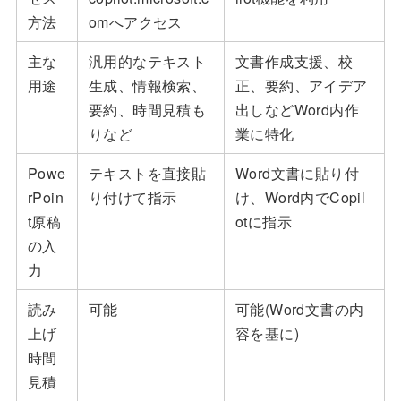
方法
omへアクセス
主な
汎用的なテキスト
文書作成支援、校
用途
生成、情報検索、
正、要約、アイデア
要約、時間見積も
出しなどWord内作
りなど
業に特化
Powe
テキストを直接貼
Word文書に貼り付
rPoin
り付けて指示
け、Word内でCopil
t原稿
otに指示
の入
力
読み
可能
可能(Word文書の内
上げ
容を基に)
時間
見積