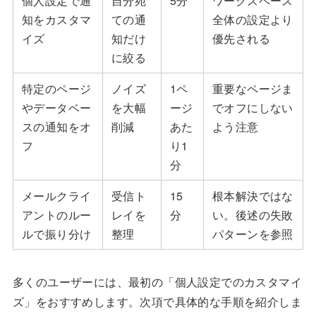
個人設定で通
自分宛
5分
ワークスペース
知をカスタマ
ての通
全体の設定より
イズ
知だけ
優先される
に絞る
特定のページ
ノイズ
1ペ
重要なページま
やデータベー
を大幅
ージ
でオフにしない
スの通知をオ
削減
あた
よう注意
フ
り1
分
メールクライ
受信ト
15
根本解決ではな
アントのルー
レイを
分
い。後述の失敗
ルで振り分け
整理
パターンを参照
多くのユーザーには、最初の「個人設定でのカスタマイ
ズ」をおすすめします。次項で具体的な手順を紹介しま