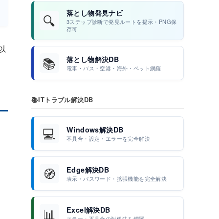
落とし物発見ナビ
🔍
3ステップ診断で発見ルートを提示・PNG保
存可
以
📚
落とし物解決DB
電車・バス・空港・海外・ペット網羅
📚
ITトラブル解決DB
💻
Windows解決DB
不具合・設定・エラーを完全解決
🧭
Edge解決DB
表示・パスワード・拡張機能を完全解決
📊
Excel解決DB
エラー・不具合の対処法を網羅