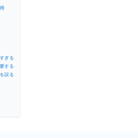
用
けすぎる
強要する
限を誤る