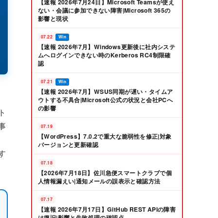
【速報 2026年7月24日】Microsoft Teamsが使え
ない・会議に参加できない障害|Microsoft 365の
影響と現状
07.22
Win
【速報 2026年7月】Windows更新後に社内システ
ムへログインできない時のKerberos RC4制限確
認
07.21
Win
【速報 2026年7月】WSUS同期が遅い・タイムア
ウトする不具合|Microsoft公式の状況と会社PCへ
の影響
ト
事
07.19
【WordPress】7.0.2で重大な脆弱性を修正|対象
バージョンと更新確認
す
07.18
【2026年7月18日】佐川急便スマートクラブで個
人情報漏えい|通知メールの誤表示と確認方法
07.17
【速報 2026年7月17日】GitHub REST APIの障害
は復旧|影響と失敗処理の確認点