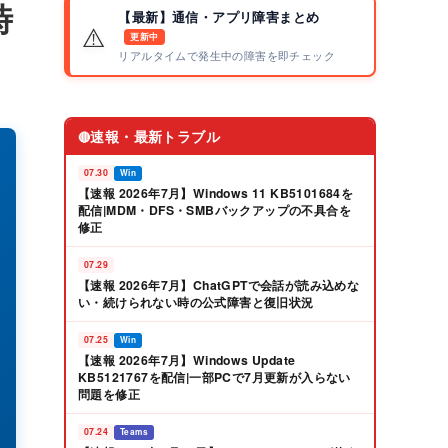
時
【最新】通信・アプリ障害まとめ
⚠️
更新中
リアルタイムで発生中の障害を即チェック
速報・最新トラブル
🔴
07.30
Win
【速報 2026年7月】Windows 11 KB5101684を
配信|MDM・DFS・SMBバックアップの不具合を
修正
07.29
【速報 2026年7月】ChatGPTで会話が読み込めな
い・続けられない時の公式障害と復旧状況
07.25
Win
【速報 2026年7月】Windows Update
KB5121767を配信|一部PCで7月更新が入らない
問題を修正
07.24
Teams