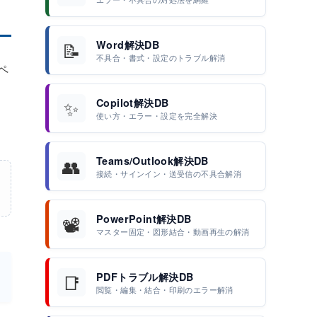
📝
Word解決DB
不具合・書式・設定のトラブル解消
ペ
✨
Copilot解決DB
ペ
使い方・エラー・設定を完全解決
👥
Teams/Outlook解決DB
接続・サインイン・送受信の不具合解消
📽️
PowerPoint解決DB
マスター固定・図形結合・動画再生の解消
📑
PDFトラブル解決DB
閲覧・編集・結合・印刷のエラー解消