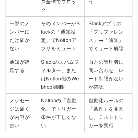
ス全体でブロッ
う
ク
一部のメ
そのメンバーがS
Slackアプリの
ンバーに
lackの「通知設
「プリファレン
だけ届か
定」でNotionア
ス」→「通知」
ない
プリをミュート
でミュート解除
通知が遅
Slackのスパムフ
両方の管理者に
延する
ィルター、また
問い合わせ、レ
はNotion側のWe
ート制限がない
bhook制限
か確認
メッセー
Notionの「自動
自動化ルールの
ジは届く
化」でトリガー
「条件」を見直
が内容が
条件が正しくな
し、テストトリ
古い
い
ガーを実行