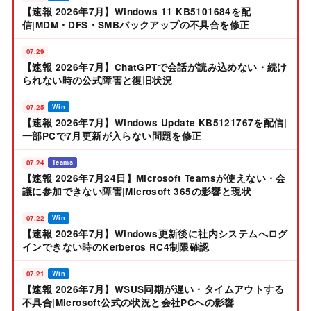
【速報 2026年7月】Windows 11 KB5101684を配
信|MDM・DFS・SMBバックアップの不具合を修正
07.29
【速報 2026年7月】ChatGPTで会話が読み込めない・続け
られない時の公式障害と復旧状況
07.25
Win
【速報 2026年7月】Windows Update KB5121767を配信|
一部PCで7月更新が入らない問題を修正
07.24
Teams
【速報 2026年7月24日】Microsoft Teamsが使えない・会
議に参加できない障害|Microsoft 365の影響と現状
07.22
Win
【速報 2026年7月】Windows更新後に社内システムへログ
インできない時のKerberos RC4制限確認
07.21
Win
【速報 2026年7月】WSUS同期が遅い・タイムアウトする
不具合|Microsoft公式の状況と会社PCへの影響