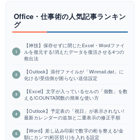
Office・仕事術の人気記事ランキン
グ
【神技】保存せずに閉じたExcel・Wordファイ
ルを復元する!消えたデータを復活させる4つの
救出法
【Outlook】添付ファイルが「Winmail.dat」に
化ける!受信側が困らない送信設定
【Excel】文字が入っているセルの「個数」を数
える!COUNTA関数の簡単な使い方
【Outlook】予定表の「祝日」が表示されない!
最新カレンダーの追加と二重表示の修正手順
【Word】差し込み印刷で数字の桁を整える!金
額にカンマ(桁区切り)を入れる設定