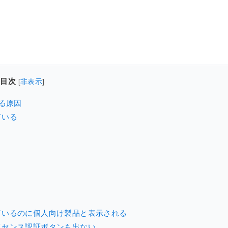
目次
[
非表示
]
る原因
ている
ているのに個人向け製品と表示される
イセンス認証ボタンも出ない