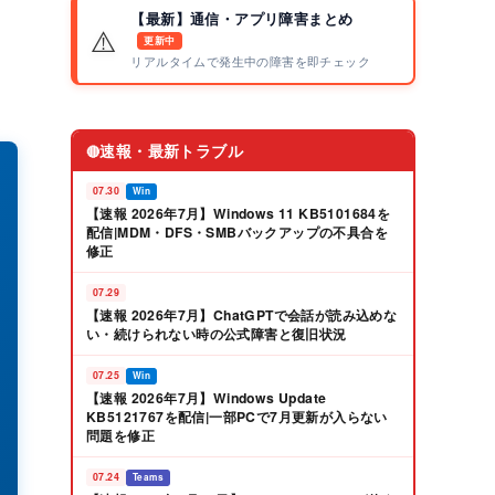
し
【最新】通信・アプリ障害まとめ
⚠️
更新中
リアルタイムで発生中の障害を即チェック
速報・最新トラブル
🔴
07.30
Win
【速報 2026年7月】Windows 11 KB5101684を
配信|MDM・DFS・SMBバックアップの不具合を
修正
07.29
【速報 2026年7月】ChatGPTで会話が読み込めな
い・続けられない時の公式障害と復旧状況
07.25
Win
【速報 2026年7月】Windows Update
KB5121767を配信|一部PCで7月更新が入らない
問題を修正
07.24
Teams