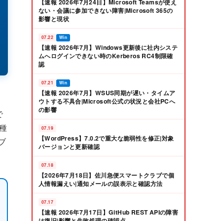
【速報 2026年7月24日】Microsoft Teamsが使え
ない・会議に参加できない障害|Microsoft 365の
影響と現状
07.22
Win
【速報 2026年7月】Windows更新後に社内システ
ムへログインできない時のKerberos RC4制限確
認
07.21
Win
【速報 2026年7月】WSUS同期が遅い・タイムア
ウトする不具合|Microsoft公式の状況と会社PCへ
の影響
で
種
07.19
【WordPress】7.0.2で重大な脆弱性を修正|対象
ブ
バージョンと更新確認
07.18
【2026年7月18日】佐川急便スマートクラブで個
人情報漏えい|通知メールの誤表示と確認方法
07.17
【速報 2026年7月17日】GitHub REST APIの障害
は復旧|影響と失敗処理の確認点