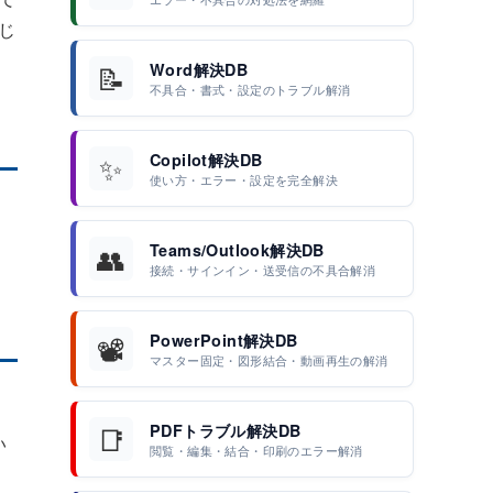
じ
📝
Word解決DB
不具合・書式・設定のトラブル解消
✨
Copilot解決DB
使い方・エラー・設定を完全解決
👥
Teams/Outlook解決DB
接続・サインイン・送受信の不具合解消
📽️
PowerPoint解決DB
マスター固定・図形結合・動画再生の解消
。
📑
PDFトラブル解決DB
い
閲覧・編集・結合・印刷のエラー解消