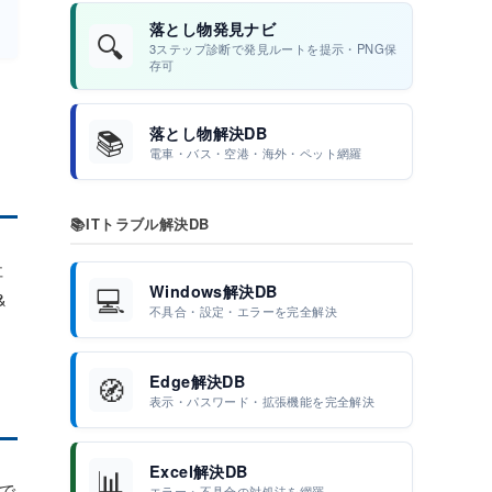
落とし物発見ナビ
🔍
3ステップ診断で発見ルートを提示・PNG保
存可
📚
落とし物解決DB
電車・バス・空港・海外・ペット網羅
📚
ITトラブル解決DB
社
💻
Windows解決DB
&
不具合・設定・エラーを完全解決
🧭
Edge解決DB
表示・パスワード・拡張機能を完全解決
📊
Excel解決DB
で
エラー・不具合の対処法を網羅