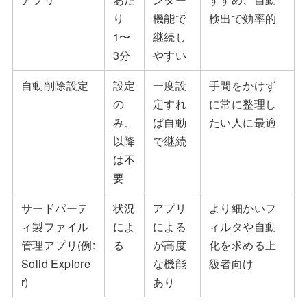
り
機能で
検出で効率的
1〜
継続し
3分
やすい
自動削除設定
設定
一度設
手間をかけず
の
定すれ
に常に整理し
み、
ば自動
たい人に最適
以降
で継続
は不
要
サードパーテ
状況
アプリ
より細かいフ
ィ製ファイル
によ
による
ィルタや自動
管理アプリ(例:
る
が高度
化を求める上
Solid Explore
な機能
級者向け
r)
あり