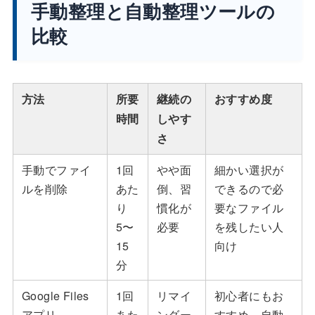
手動整理と自動整理ツールの
比較
方法
所要
継続の
おすすめ度
時間
しやす
さ
手動でファイ
1回
やや面
細かい選択が
ルを削除
あた
倒、習
できるので必
り
慣化が
要なファイル
5〜
必要
を残したい人
15
向け
分
Google Files
1回
リマイ
初心者にもお
アプリ
あた
ンダー
すすめ、自動