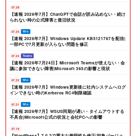
07.29
【速報 2026年7月】ChatGPTで会話が読み込めない・続け
られない時の公式障害と復旧状況
07.25
Win
【速報 2026年7月】Windows Update KB5121767を配信|
一部PCで7月更新が入らない問題を修正
07.24
Teams
【速報 2026年7月24日】Microsoft Teamsが使えない・会
議に参加できない障害|Microsoft 365の影響と現状
07.22
Win
【速報 2026年7月】Windows更新後に社内システムへログ
インできない時のKerberos RC4制限確認
07.21
Win
【速報 2026年7月】WSUS同期が遅い・タイムアウトする
不具合|Microsoft公式の状況と会社PCへの影響
07.19
【WordPress】7.0.2で重大な脆弱性を修正|対象バージョ